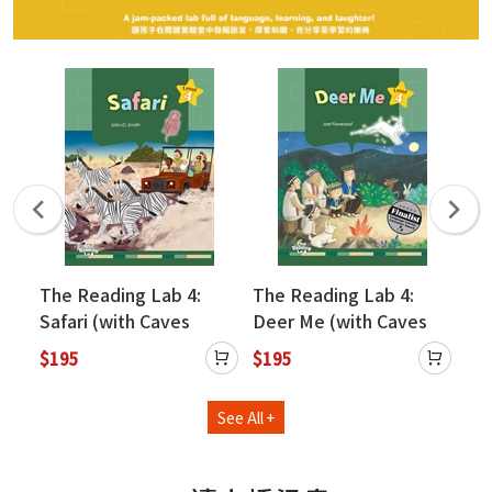
My
The Reading Lab 4:
The Reading Lab 4:
Th
Safari (with Caves
Deer Me (with Caves
(w
(新
WebSource)
WebSource)
We
$195
$195
$1
止)
See All +