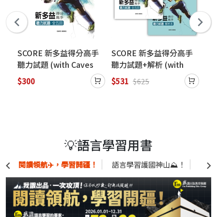
考前
SCORE 新多益得分高手
SCORE 新多益得分高手
Tac
速有
聽力試題 (with Caves
聽力試題+解析 (with
Sp
WebSource) (絕版售完
Caves WebSource) (絕
Te
$300
$531
$1
$625
為止)
版售完為止)
版
💡語言學習用書
閱讀領航✈️，學習開疆！
語言學習護國神山⛰️！