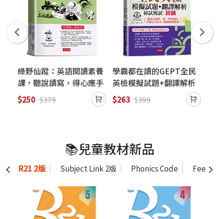
導
綠野仙蹤：英語閱讀素養
學霸都在讀的GEPT全民
突
英
課，聽說讀寫，得心應手
英檢模擬試題+翻譯解析
（
tor
(附贈線上MP3)
(初試複試) 初級
M
$250
$263
$2
$379
$399
點讀
📚兒童教材新品
R21 2版
Subject Link 2版
Phonics Code
Feel th