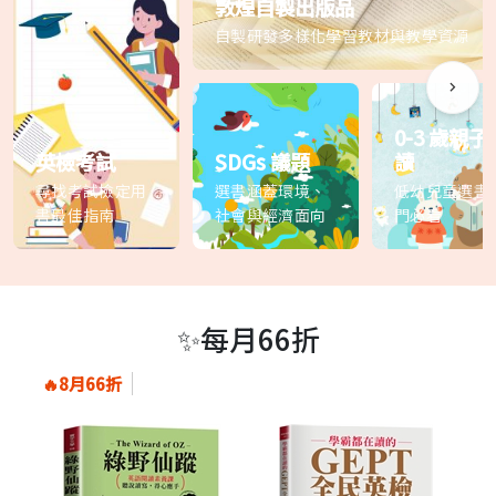
敦煌自製出版品
自製研發多樣化學習教材與教學資源
0-3 歲親子
英檢考試
SDGs 議題
讀
尋找考試檢定用
選書涵蓋環境、
低幼兒童選書
書最佳指南
社會與經濟面向
門必看
✨每月66折
🔥8月66折