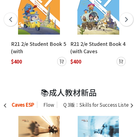
k 1
R21 2/e Student Book 5
R21 2/e Student Book 4
R2
(with
(with Caves
(w
CavesWebSource+Cave
WebSource+Caves
We
$400
$400
$4
s Online Practice)
Online Practice)
Onl
📚成人教材新品
Caves ESP
Flow
Q 3版：Skills for Success Listenin