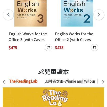
English Works for the
English Works for the
Eng
ves
Office 3 (with Caves
Office 2 (with Caves
Off
WebSource)
WebSource)
We
$475
$475
$4
👶兒童讀本
The Reading Lab
🧙‍♀️神奇女巫-Winnie and Wilbur
Sh