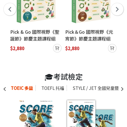
《父
Pick & Go 國際視野《聖
Pick＆Go 國際視野《元
Pi
組
誕節》節慶主題課程組
宵節》節慶主題課程組
戒
任
（數位資源+探索世界任
（數位資源+探索世界任
（
$2,880
$2,880
$2
務單12份）(含數位資
務單12份）(含數位資
務
源，售出恕不退換)
源，售出恕不退換)
源
🎓考試檢定
TOEIC 多益
TOEFL 托福
STYLE / JET 全國兒童