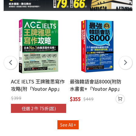
(附
ACE IELTS 王牌雅思寫作
最強韓語會話8000(附防
雙
片
攻略(附「Youtor App」
水書套+「Youtor App」
用
內含VRP虛擬點讀筆)
內含VRP虛擬點讀筆)
作(
$399
$355
$3
$449
RP
含
任選 2 件 75折(起)
小
本
See All +