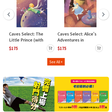
Caves Select: The
Caves Select: Alice's
Cav
Little Prince (with
Adventures in
Pa
Caves WebSource)
Wonderland (with
We
$175
$175
$1
Caves WebSource)
See All +