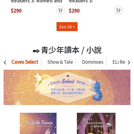
e
Readers 3: Romeo and
Readers 3:
Rea
QR
Juliet (QR Code)
Frankenstein (QR Code)
(Q
$290
$290
$2
See All +
✒️青少年讀本 / 小說
Caves Select
Show＆Tale
Dominoes
ELi Reade