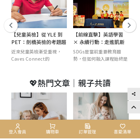
條
【兒童英檢】從 YLE 到
【前線直擊】英語學習
【
來
PET：劍橋英檢的考題趨
× 永續行動：走進凱斯
掉
勢與輔考重點
教育 SDGs Fair
長
學
近來兒童英檢漸受重視，
SDGs是當前重要教育趨
曾
卡
Caves Connect的
勢，但如何融入課程始終是
在
與
【Hello主編】曾分享英檢
許多教師持續探索的課題。
術
挑選總覽。本文邀請於
孩子如何從生活中的小發
竟
💖熱門文章｜親子共讀
轉
FLUENC AI練習平台出題
現，連結到全球永續發展？
鴻
更
者蔡欣怡Lucy Tsai老師，
一起拜訪凱斯SDGs Fair，
C
細說劍橋國際英語認證
看見教育如何讓世界走進教
新
（CEQ）的考題趨勢與輔考
室。
L
撇步，協助教師們更有效規
營
劃課程，一起來看看！
重
種
的
登入會員
購物車
訂單管理
喜愛清單
龍
為什麼1~3歲更要讀繪
0~1歲寶寶需要共讀嗎？
U
中