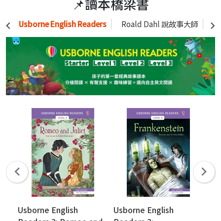
📌讀本橋梁書
Usborne English Readers
Roald Dahl 說故事大師
M
Usborne English
Usborne English
Us