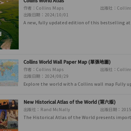
Collins World Atlas
作者：Collins Maps
出版社：Collin
出版日期：2024/10/01
A new, fully updated edition of this bestselling at
Great value and contains all th...
Collins World Wall Paper Map (單張地圖)
作者：Collins Maps
出版社：Collins
出版日期：2024/08/29
Explore the world with a Collins wall map Fully 
include the latest political ch...
New Historical Atlas of the World (第六版)
出版社：Rand McNally
出版日期：2015/
The Historical Atlas of the World presents impor
turning points in 5,000 years of wo...