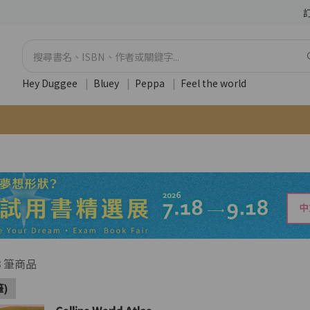
Hey Duggee
|
Bluey
|
Peppa
|
Feel the world
3
筆商品
筆)