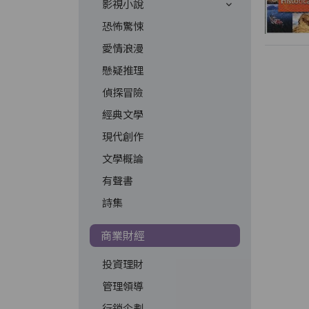
影視小說
恐怖驚悚
愛情浪漫
懸疑推理
偵探冒險
經典文學
現代創作
文學概論
有聲書
詩集
商業財經
投資理財
管理領導
行銷企劃