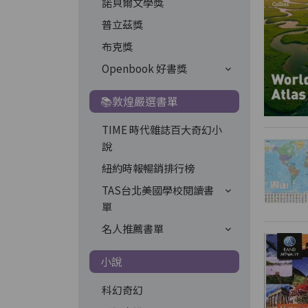
諾貝爾文學獎
普立茲獎
布克獎
Openbook 好書獎
📚敦煌嚴選書單
TIME 時代雜誌百大奇幻小
說
紐約時報暢銷排行榜
TAS台北美國學校閱讀書
單
名人推薦書單
小說
科幻奇幻