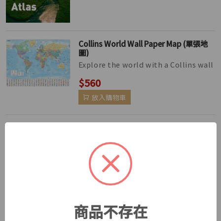
Collins World Wall Paper Map (單張地
圖)
Explore the world with a Collins wall
map Fully updated world map to
$560
include the latest political ch...
放入購物車
New Historical Atlas of the World (第六
版)
The Historical Atlas of the World
presents important periods and
$420
turning points in 5,000 years of wo...
放入購物車
商品不存在