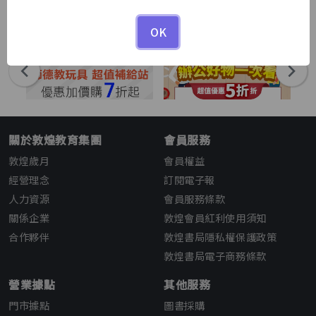
1
1
/
OK
關於敦煌教育集團
會員服務
敦煌歲月
會員權益
經營理念
訂閱電子報
人力資源
會員服務條款
關係企業
敦煌會員紅利使用須知
合作夥伴
敦煌書局隱私權保護政策
敦煌書局電子商務條款
營業據點
其他服務
門市據點
圖書採購