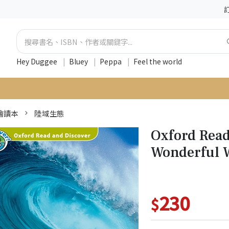
Hey Duggee
|
Bluey
|
Peppa
|
Feel the world
 繪讀本
陸域生態
Oxford Read
Wonderful W
230
$