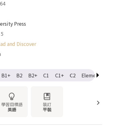
64
ersity Press
15
ad and Discover
m
B1+
B2
B2+
C1
C1+
C2
Elementary
Intermedi
學習目標語
裝訂
英語
平裝