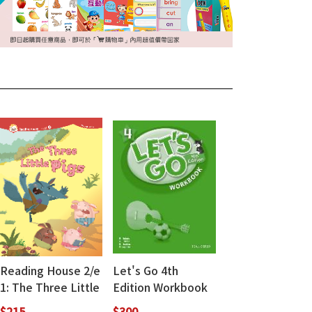
Reading House 2/e
Let's Go 4th
1: The Three Little
Edition Workbook
Pigs
4
$215
$300