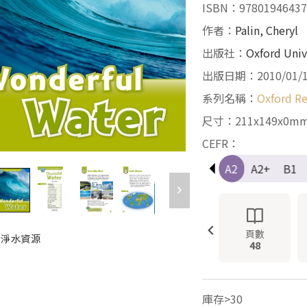
ISBN：97801946437
作者：
Palin, Cheryl
出版社：
Oxford Univ
出版日期：2010/01/
系列名稱：
Oxford Re
尺寸：211x149x0m
CEFR：
Pre-A1
A1
A1+
A2
A2+
B1
頁數
 潔淨水資源
48
庫存>30