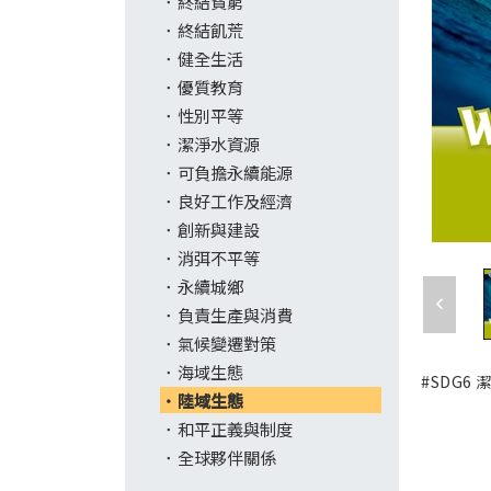
終結貧窮
終結飢荒
健全生活
優質教育
性別平等
潔淨水資源
可負擔永續能源
良好工作及經濟
創新與建設
消弭不平等
永續城鄉
負責生產與消費
氣候變遷對策
海域生態
#SDG6
陸域生態
和平正義與制度
全球夥伴關係