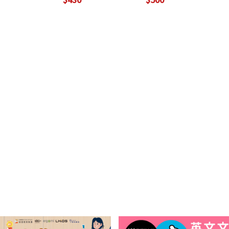
 Audio
Download)
load Access
e) (絕版售完為