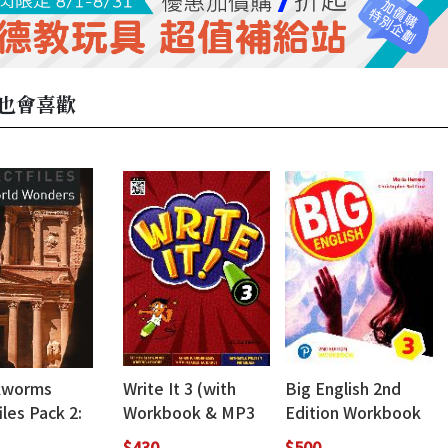
也會喜歡
kworms
Write It 3 (with
Big English 2nd
iles Pack 2:
Workbook & MP3
Edition Workbook
d Wonders
QR Code
3 (with Audio CD)
$430
$500