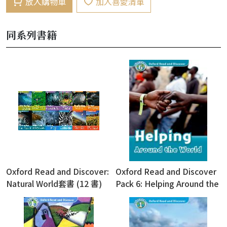
放入購物車
加入喜愛清單
同系列書籍
Oxford Read and Discover:
Oxford Read and Discover
Natural World套書 (12 書)
Pack 6: Helping Around the
World (with Audio
Download Access Code)