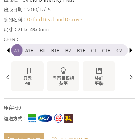
出版日期：2010/12/15
系列名稱：
Oxford Read and Discover
尺寸：211x149x0mm
CEFR：
A1+
A2
A2+
B1
B1+
B2
B2+
C1
C1+
C2
Elem
頁數
學習目標語
裝訂
48
英語
平裝
庫存>30
運送方式：