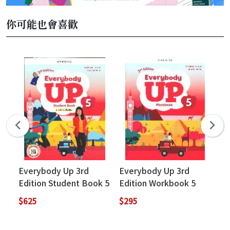
你可能也會喜歡
Everybody Up 3rd
Everybody Up 3rd
Ox
Edition Student Book 5
Edition Workbook 5
Im
(with QR Code and
jo
$625
$295
$2
Online Practice)