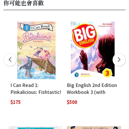
你可能也會喜歡
I Can Read 1:
Big English 2nd Edition
Bi
Pinkalicious: Fishtastic!
Workbook 3 (with
St
Audio CD)
On
$175
$500
$7
Re