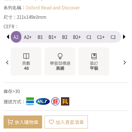
系列名稱：
Oxford Read and Discover
尺寸：211x149x0mm
CEFR：
A1+
A2
A2+
B1
B1+
B2
B2+
C1
C1+
C2
Elem
頁數
學習目標語
裝訂
48
英語
平裝
庫存>30
運送方式：
放入購物車
加入喜愛清單