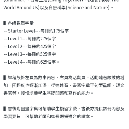
World Around Us)以及自然科學(Science and Nature)。
▌各級數單字量
-- Starter Level---每冊約175個字
-- Level 1---每冊約275個字
-- Level 2---每冊約425個字
-- Level 3---每冊約525個字
-- Level 4---每冊約625個字。
▌課程設計左頁為故事內容，右頁為活動頁。活動隨著級數的增
加，困難度也逐漸加深，從連連看、書寫字彙至句型重組、短文
書寫等，慢慢培養學生基礎閱讀和寫作的能力。
▌書後附圖畫字典可幫助學生複習字彙，書後亦提供該冊內容及
學習要旨，可幫助老師和家長選擇適合的讀本。