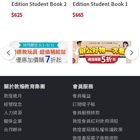
Edition Student Book 2
Edition Student Book 1
Ed
(with QR Code and
(with CD)
$625
$665
$2
Online Practice)
關於敦煌教育集團
會員服務
敦煌歲月
會員權益
經營理念
訂閱電子報
人力資源
會員服務條款
關係企業
敦煌會員紅利使用須知
合作夥伴
敦煌書局隱私權保護政策
敦煌書局電子商務條款