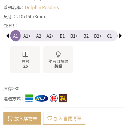
系列名稱：
Dolphin Readers
尺寸：210x150x3mm
CEFR：
e-A1
A1
A1+
A2
A2+
B1
B1+
B2
B2+
C1
C1+
頁數
學習目標語
26
英語
庫存>30
運送方式：
放入購物車
加入喜愛清單