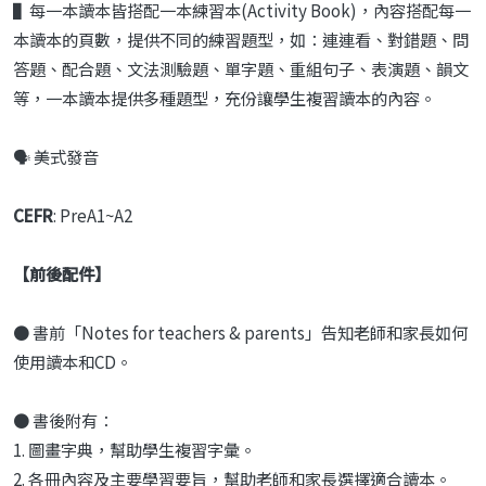
▌每一本讀本皆搭配一本練習本(Activity Book)，內容搭配每一
本讀本的頁數，提供不同的練習題型，如：連連看、對錯題、問
答題、配合題、文法測驗題、單字題、重組句子、表演題、韻文
等，一本讀本提供多種題型，充份讓學生複習讀本的內容。
🗣️ 美式發音
CEFR
: PreA1~A2
【前後配件】
● 書前「Notes for teachers & parents」告知老師和家長如何
使用讀本和CD。
● 書後附有：
1. 圖畫字典，幫助學生複習字彙。
2. 各冊內容及主要學習要旨，幫助老師和家長選擇適合讀本。