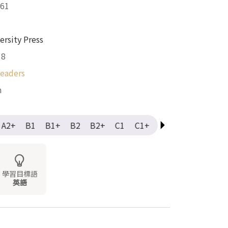
61
ersity Press
18
Readers
m
A2+
B1
B1+
B2
B2+
C1
C1+
C2
Elementary
學習目標語
英語