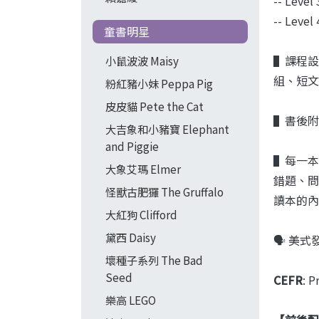
-- Lev
-- Lev
童書明星
▌課程設
小鼠波波 Maisy
組、短文
粉紅豬小妹 Peppa Pig
皮皮貓 Pete the Cat
▌書後
大吉象和小豬寶 Elephant
and Piggie
▌每一本
大象艾瑪 Elmer
錯題、問
怪獸古肥玀 The Gruffalo
讀本的內
大紅狗 Clifford
黛西 Daisy
🗣️ 美式
壞種子系列 The Bad
Seed
CEFR
: 
樂高 LEGO