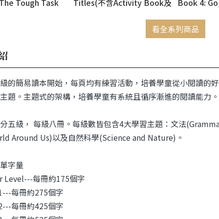
 The Tough Task
Titles(不含Activity Book及
Book 4: Go,
CD)
看全系列商品
紹
級的簡易讀本開始，每頁均有練習活動，培養學童從小閱讀的好
主題。主題式的架構，培養學童有系統且循序漸進的閱讀能力。
五級， 每級八冊。每級數皆包含4大學習主題：文法(Grammar)、日
orld Around Us)以及自然科學(Science and Nature)。
單字量
ter Level---每冊約175個字
el 1---每冊約275個字
el 2---每冊約425個字