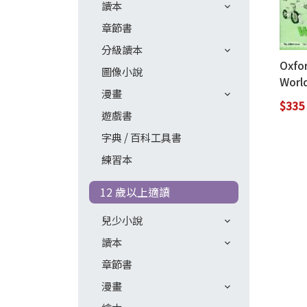
讀本
章節書
分級讀本
Oxfo
圖像小說
Worl
漫畫
$335
遊戲書
字典 / 百科工具書
練習本
12 歲以上適讀
兒少小說
讀本
章節書
漫畫