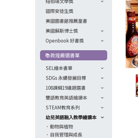
紐伯瑞文學獎
國際安徒生獎
美國圖書館推薦童書
美國蘇斯博士獎
Openbook 好書獎
📚敦煌嚴選書單
SEL繪本書單
SDGs 永續發展目標
108課綱19議題選書
雙語教育英語繪讀本
STEAM教育系列
幼兒英語融入教學繪讀本
動物與植物
自我管理與成長