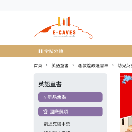
全站分類
首頁
英語童書
📚敦煌嚴選書單
幼兒英
英語童書
⭐ 新品焦點
🏆 國際獎項
凱迪克繪本獎