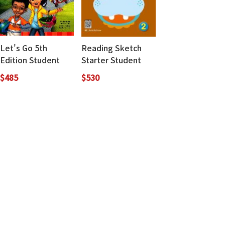
Let's Go 5th
Reading Sketch
Edition Student
Starter Student
Book 1
Book 2 (with
$485
$530
Workbook + MP3
QR Code
download)