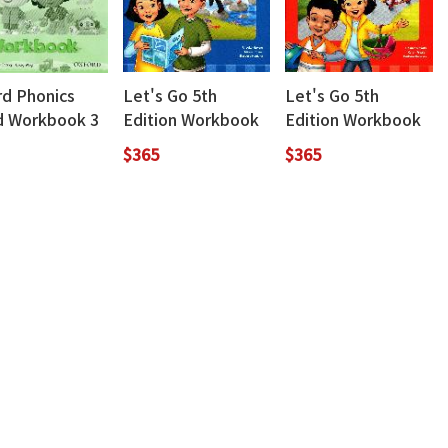
rd Phonics
Let's Go 5th
Let's Go 5th
d Workbook 3
Edition Workbook
Edition Workbook
3 (with Online
1 (with Online
$365
$365
Practice)
Practice)