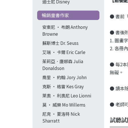
【前後配
迪士尼 Disney
暢銷童書作家
● 書前「
安東尼 ‧ 布朗 Anthony
● 書後
Browne
1. 圖
蘇斯博士 Dr. Seuss
2. 各
艾瑞 ‧ 卡爾 Eric Carle
茱莉亞．唐娜森 Julia
● 每2
Donaldson
無礙。
喬里 ‧ 約翰 Jory John
克斯 ‧ 格雷 Kes Gray
● 讀本
萊奧 ‧ 利奧尼 Leo Lionni
● 老師
莫 ‧ 威樂 Mo Willems
尼克 ‧ 夏洛特 Nick
試聽試
Sharratt