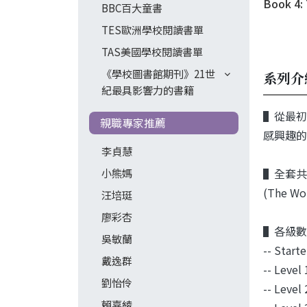
Book 4:
BBC百大童書
TES歐洲學校閱讀書單
TAS美國學校閱讀書單
《學校圖書館期刊》21世
系列介
紀最具影響力的書籍
▌從最初
親職專家推薦
感興趣的
李貞慧
小熊媽
▌全套共分
(The W
汪培珽
廖彩杏
▌各級數
吳敏蘭
-- Star
戴逸群
-- Lev
劉怡伶
-- Lev
賴嘉綾