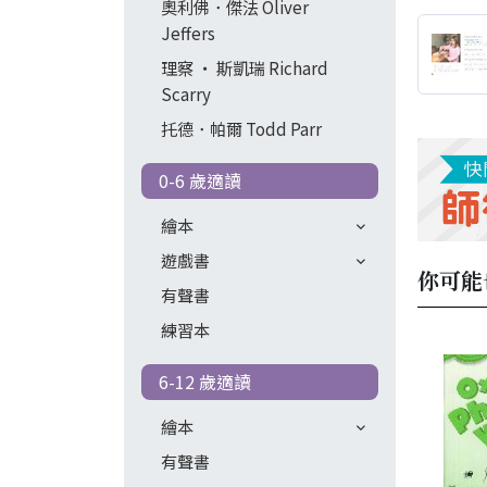
奧利佛．傑法 Oliver
Jeffers
理察 ‧ 斯凱瑞 Richard
Scarry
托德．帕爾 Todd Parr
0-6 歲適讀
繪本
遊戲書
你可能
有聲書
練習本
6-12 歲適讀
繪本
有聲書