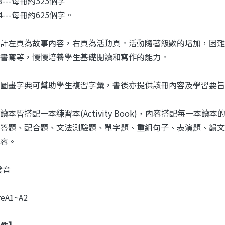
el 3---每冊約525個字
el 4---每冊約625個字。
計左頁為故事內容，右頁為活動頁。活動隨著級數的增加，困難
書寫等，慢慢培養學生基礎閱讀和寫作的能力。
附圖畫字典可幫助學生複習字彙，書後亦提供該冊內容及學習要
讀本皆搭配一本練習本(Activity Book)，內容搭配每一
答題、配合題、文法測驗題、單字題、重組句子、表演題、韻文
容。
發音
PreA1~A2