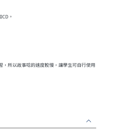
本和CD。
練習，所以故事唸的速度較慢，讓學生可自行使用
。