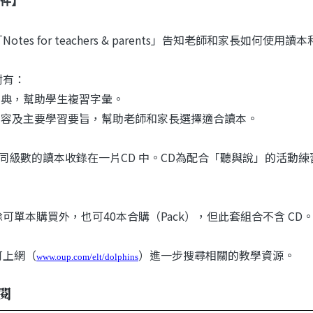
件】
Notes for teachers & parents」告知老師和家長如何使用讀
附有：
畫字典，幫助學生複習字彙。
冊內容及主要學習要旨，幫助老師和家長選擇適合讀本。
本同級數的讀本收錄在一片CD 中。CD為配合「聽與說」的活動
除可單本購買外，也可40本合購（Pack），但此套組合不含 CD
可上網（
）進一步搜尋相關的教學資源。
www.oup.com/elt/dolphins
閱