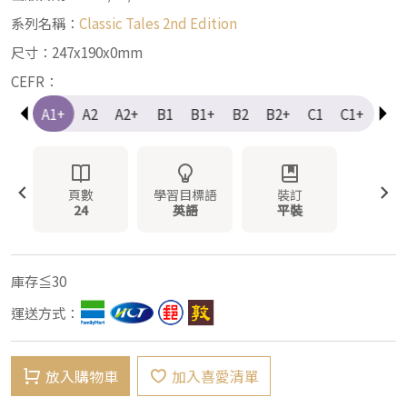
系列名稱：
Classic Tales 2nd Edition
尺寸：247x190x0mm
CEFR：
A1
A1+
A2
A2+
B1
B1+
B2
B2+
C1
C1+
C2
頁數
學習目標語
裝訂
24
英語
平裝
庫存≦30
運送方式：
放入購物車
加入喜愛清單