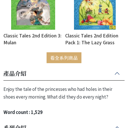
Classic Tales 2nd Edition 3:
Classic Tales 2nd Edition
Mulan
Pack 1: The Lazy Grass
Hopper (with Audio
Download Access Code)
看全系列商品
產品介紹
Enjoy the tale of the princesses who had holes in their
shoes every morning. What did they do every night?
Word count : 1,529
系列介紹