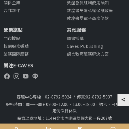
關係企業
敦煌會員紅利使用須知
合作夥伴
敦煌書局隱私權保護政策
敦煌書局電子商務條款
營業據點
其他服務
門市據點
圖書採購
校園服務據點
Caves Publishing
業務團隊服務
語言教育服務解決方案
關注E-CAVES
客服中心專線：02-8792-5024
/
傳真:02-8792-5037
服務時間：周一～周五09:00~12:00、13:00~18:00，週六、日及國
定例假日休假
總管理處地址：114台北市內湖區堤頂大道一段207號
本網站建議採用chrome瀏覽器,瀏覽更順暢
28