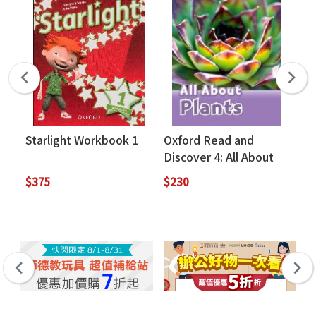
Starlight Workbook 1
Oxford Read and
Ox
Discover 4: All About
Di
Plants (Book Only)
Ea
$375
$230
$2