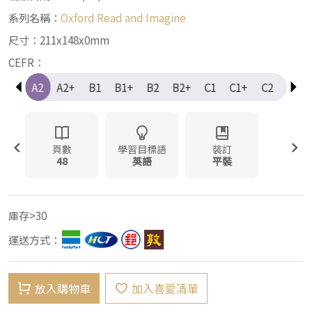
系列名稱：
Oxford Read and Imagine
尺寸：211x148x0mm
CEFR：
A1+
A2
A2+
B1
B1+
B2
B2+
C1
C1+
C2
Elem
頁數
學習目標語
裝訂
48
英語
平裝
庫存>30
運送方式：
放入購物車
加入喜愛清單