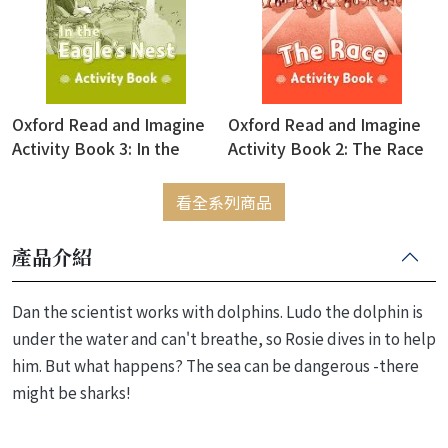
Oxford Read and Imagine
Oxford Read and Imagine
Activity Book 3: In the
Activity Book 2: The Race
Eagle's Nest
看全系列商品
產品介紹
Dan the scientist works with dolphins. Ludo the dolphin is
under the water and can't breathe, so Rosie dives in to help
him. But what happens? The sea can be dangerous -there
might be sharks!