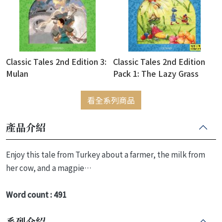
Classic Tales 2nd Edition 3:
Classic Tales 2nd Edition
Mulan
Pack 1: The Lazy Grass
Hopper (with Audio
Download Access Code)
看全系列商品
產品介紹
Enjoy this tale from Turkey about a farmer, the milk from
her cow, and a magpie…
Word count : 491
系列介紹