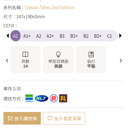
系列名稱：
Classic Tales 2nd Edition
尺寸：247x190x0mm
CEFR：
e-A1
A1
A1+
A2
A2+
B1
B1+
B2
B2+
C1
C1+
頁數
學習目標語
裝訂
24
英語
平裝
庫存≦30
運送方式：
放入購物車
加入喜愛清單