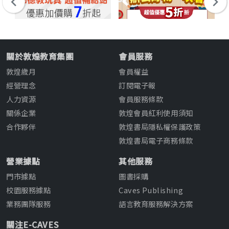
關於敦煌教育集團
會員服務
敦煌歲月
會員權益
經營理念
訂閱電子報
人力資源
會員服務條款
關係企業
敦煌會員紅利使用須知
合作夥伴
敦煌書局隱私權保護政策
敦煌書局電子商務條款
營業據點
其他服務
門市據點
圖書採購
校園服務據點
Caves Publishing
業務團隊服務
語言教育服務解決方案
關注E-CAVES