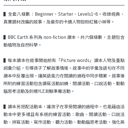
▌
全套八級數：
Beginner
、
Starter
、
Levels
1~6
。收錄經典、
真實題材改編的故事，
及最夯的卡通人物如粉紅豬小妹等。
▌BBC Earth 系列為 non-fiction 讀本，共六個級數，主題包含
動植物及自然科學。
▌每本讀本在故事開始前有「Picture words」讀本人物及重點
詞彙介紹，引導孩子了解故事情境。故事中的字彙及語句在不同
讀本中反覆出現，讓英語能力在閱讀的過程中同步積累。故事後
所附的練習活動包含讀寫活動訓練、閱讀活動、口說活動、動動
腦思考活動及劍橋YLE測驗準備活動。
▌讀本另搭配活動本，讓孩子在享受閱讀的過程中，也能藉由活
動本中更多樣且有系統的練習活動：歌曲、閱讀活動、口說活
動、拼寫活動、寫作活動、聽力活動、動動腦思考活動，強化英