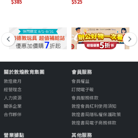
$385
$525
$4
Online Practice)
On
關於敦煌教育集團
會員服務
敦煌歲月
會員權益
經營理念
訂閱電子報
人力資源
會員服務條款
關係企業
敦煌會員紅利使用須知
合作夥伴
敦煌書局隱私權保護政策
敦煌書局電子商務條款
營業據點
其他服務