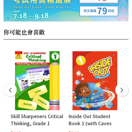
你可能也會喜歡
Skill Sharpeners Critical
Inside Out Student
R2
Thinking, Grade 1
Book 1 (with Caves
(w
WebSource+Caves
We