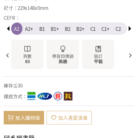
尺寸：229x148x0mm
CEFR：
A1+
A2
A2+
B1
B1+
B2
B2+
C1
C1+
C2
Elem
頁數
學習目標語
裝訂
63
英語
平裝
庫存≦30
運送方式：
放入購物車
加入喜愛清單
同系列書籍