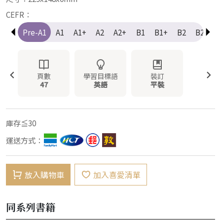
CEFR：
Pre-A1
A1
A1+
A2
A2+
B1
B1+
B2
B2+
頁數
學習目標語
裝訂
47
英語
平裝
庫存≦30
運送方式：
放入購物車
加入喜愛清單
同系列書籍