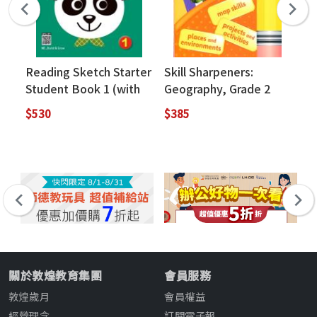
Reading Sketch Starter
Skill Sharpeners:
Si
Student Book 1 (with
Geography, Grade 2
(w
Workbook + MP3 QR
We
$530
$385
$2
Code download)
關於敦煌教育集團
會員服務
敦煌歲月
會員權益
經營理念
訂閱電子報