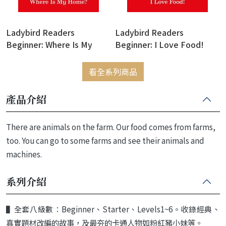
Ladybird Readers
Ladybird Readers
Beginner: Where Is My
Beginner: I Love Food!
Home? (Eric Carle)
(Eric Carle)
看全系列商品
產品介紹
There are animals on the farm. Our food comes from farms,
too. You can go to some farms and see their animals and
machines.
系列介紹
▌
全套八級數：
Beginner
、
Starter
、
Levels
1~6
。收錄經典、
真實題材改編的故事，
及最夯的卡通人物如粉紅豬小妹等。