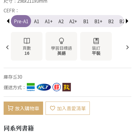
尺寸：298x211x0mm
CEFR：
Pre-A1
A1
A1+
A2
A2+
B1
B1+
B2
B2+
頁數
學習目標語
裝訂
16
英語
平裝
庫存≦30
運送方式：
放入購物車
加入喜愛清單
同系列書籍