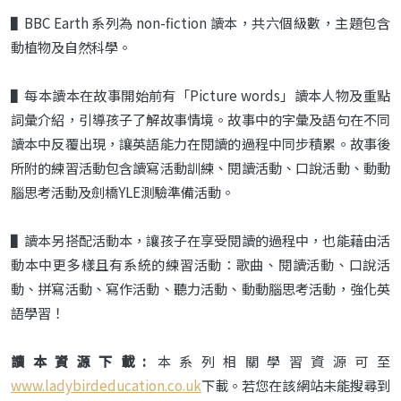
▌BBC Earth 系列為 non-fiction 讀本，共六個級數，主題包含
動植物及自然科學。
▌每本讀本在故事開始前有「Picture words」讀本人物及重點
詞彙介紹，引導孩子了解故事情境。故事中的字彙及語句在不同
讀本中反覆出現，讓英語能力在閱讀的過程中同步積累。故事後
所附的練習活動包含讀寫活動訓練、閱讀活動、口說活動、動動
腦思考活動及劍橋YLE測驗準備活動。
▌讀本另搭配活動本，讓孩子在享受閱讀的過程中，也能藉由活
動本中更多樣且有系統的練習活動：歌曲、閱讀活動、口說活
動、拼寫活動、寫作活動、聽力活動、動動腦思考活動，強化英
語學習！
讀本資源下載:
本系列相關學習資源可至
www.ladybirdeducation.co.uk
下載。若您在該網站未能搜尋到