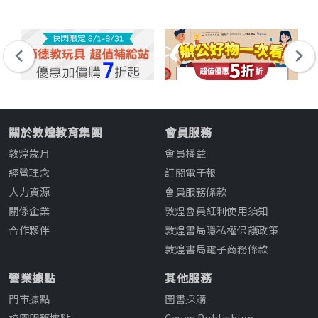
關於敦煌教育集團
會員服務
敦煌歲月
會員權益
經營理念
訂閱電子報
人力資源
會員服務條款
關係企業
敦煌會員紅利使用須知
合作夥伴
敦煌書局隱私權保護政策
敦煌書局電子商務條款
營業據點
其他服務
門市據點
圖書採購
校園服務據點
Caves Publishing