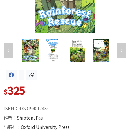
325
$
ISBN：9780194017435
作者：
Shipton, Paul
出版社：
Oxford University Press