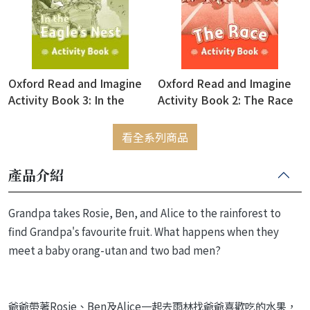
Oxford Read and Imagine
Oxford Read and Imagine
Activity Book 3: In the
Activity Book 2: The Race
Eagle's Nest
看全系列商品
產品介紹
Grandpa takes Rosie, Ben, and Alice to the rainforest to
find Grandpa's favourite fruit. What happens when they
meet a baby orang-utan and two bad men?
爺爺帶著Rosie、Ben及Alice一起去雨林找爺爺喜歡吃的水果，