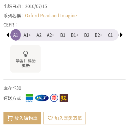
出版日期：2016/07/15
系列名稱：
Oxford Read and Imagine
CEFR：
e-A1
A1
A1+
A2
A2+
B1
B1+
B2
B2+
C1
C1+
學習目標語
英語
庫存≦30
運送方式：
放入購物車
加入喜愛清單