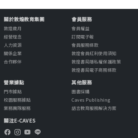
關於敦煌教育集團
會員服務
敦煌歲月
會員權益
經營理念
訂閱電子報
人力資源
會員服務條款
關係企業
敦煌會員紅利使用須知
合作夥伴
敦煌書局隱私權保護政策
敦煌書局電子商務條款
營業據點
其他服務
門市據點
圖書採購
校園服務據點
Caves Publishing
業務團隊服務
語言教育服務解決方案
關注E-CAVES