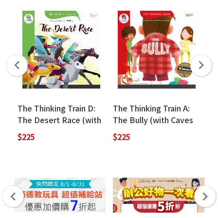
The Thinking Train D:
The Thinking Train A:
Ox
The Desert Race (with
The Bully (with Caves
Di
Caves
WebSource+Online
Ma
$225
$225
$3
WebSource+Online
Game Access Code)
(w
Game Access Code)
Ac