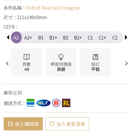
系列名稱：
Oxford Read and Imagine
尺寸：211x149x0mm
CEFR：
A1+
A2
A2+
B1
B1+
B2
B2+
C1
C1+
C2
Elem
頁數
學習目標語
裝訂
48
英語
平裝
庫存≦30
運送方式：
放入購物車
加入喜愛清單