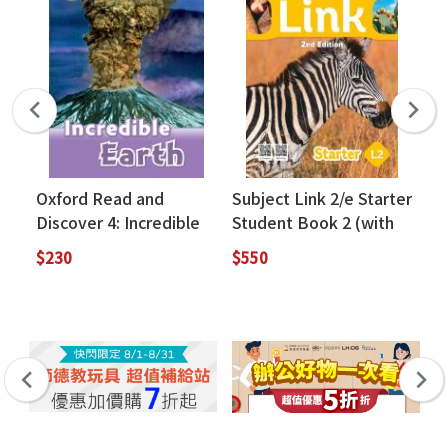
Oxford Read and
Subject Link 2/e Starter
Ox
Discover 4: Incredible
Student Book 2 (with
Di
Earth (Book Only)
workbook)
On
$230
$550
$2