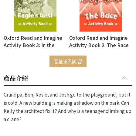
Oxford Read and Imagine
Oxford Read and Imagine
Activity Book 3: In the
Activity Book 2: The Race
Eagle's Nest
看全系列商品
產品介紹
Grandpa, Ben, Rosie, and Josh go to the playground, but it
is cold. A new building is making a shadow on the park. Can
Kelly the architect fix it? And why is a teenager climbing up
a crane?