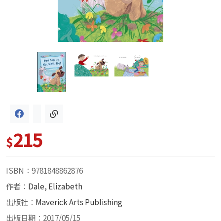
215
$
ISBN：9781848862876
作者：
Dale, Elizabeth
出版社：
Maverick Arts Publishing
出版日期：2017/05/15