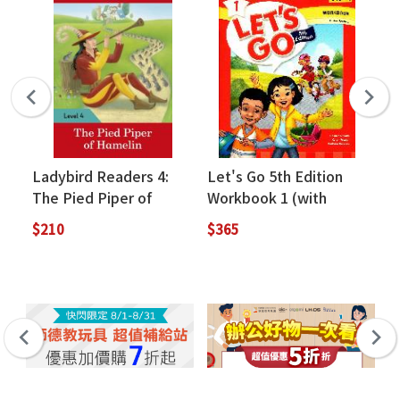
Ladybird Readers 4:
Let's Go 5th Edition
La
The Pied Piper of
Workbook 1 (with
Pu
Hamelin
Online Practice)
$210
$365
$2