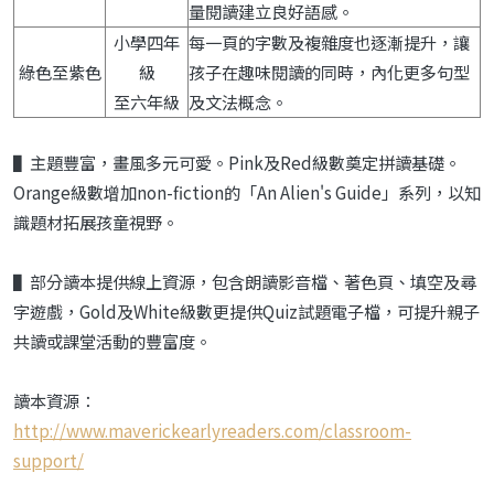
量閱讀建立良好語感。
小學四年
每一頁的字數及複雜度也逐漸提升，讓
綠色至紫色
級
孩子在趣味閱讀的同時，內化更多句型
至六年級
及文法概念。
▌
主題豐富，畫風多元可愛。
Pink
及
Red
級
數奠定拼讀基礎。
Orange
級數增加
non-
fiction
的「
An Alien's Guide
」系列，以知
識題材拓展孩童視野。
▌
部分讀本提供線上資源，包含朗讀影音檔、
著色頁、填空及尋
字遊戲，
Gold
及
White
級
數更提供
Quiz
試題電子檔，可提升親子
共
讀或課堂活動的豐富度。
讀本資源：
http://www.maverickearlyreaders.com/classroom-
support/