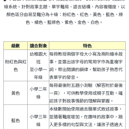
級系統。針對故事主題、單字難易、語言結構、內容複雜度，以
顏色區分由易至難分為十級：粉紅色、紅色、黃色、藍色、綠
色、橘色、藍綠色、紫色、金色、白色。
級數
適合對象
特色
幼稚園大
每冊教授兩個字母大小寫及兩則繪本故
粉紅色與紅
班
事，並選出該字母的常用字作為重複字
色
至小學一
詞，帶出閱讀的韻律，幫助孩子熟悉代
年級
表單字的發音。
每冊最後附五題小測驗（解答附於最後
小學二年
黃色
一頁），可供教學使用或親子互動，確
級
認孩子對故事情節的理解與掌握。
本級數開始使用過去簡單式敘述故事，
小學三年
並隨著難度增加，在趣味的故事中，融
藍色
級
入更多樣的句型與文法，讓孩子透過大