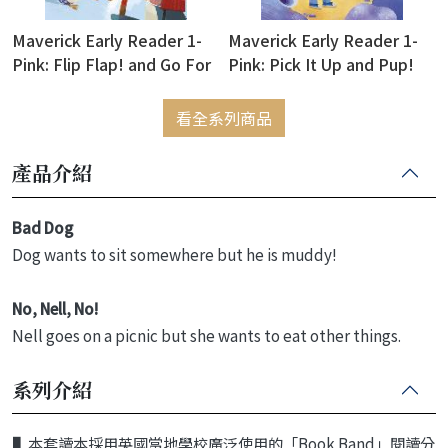
Maverick Early Reader 1-
Maverick Early Reader 1-
Pink: Flip Flap! and Go For
Pink: Pick It Up and Pup!
It!
看全系列商品
產品介紹
Bad Dog
Dog wants to sit somewhere but he is muddy!
No, Nell, No!
Nell goes on a picnic but she wants to eat other things.
系列介紹
▌本套讀本採用英國當地學校廣泛使用的「Book Band」閱讀分