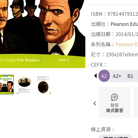
ISBN：97814479312
出版社：
Pearson Ed
出版日期：2014/01/
系列名稱：
Pearson E
尺寸：230x187x0m
CEFR：
Pre-A1
A1
A1+
A2
A2+
B1
發音
英式發音
線上資源：