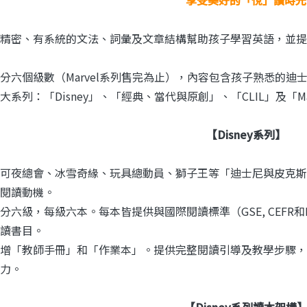
精密、有系統的文法、詞彙及文章結構幫助孩子學習英語，並提
分六個級數（Marvel系列售完為止），內容包含孩子熟悉的
大系列：「Disney」、「經典、當代與原創」、「CLIL」及「
【Disney系列】
可夜總會、冰雪奇緣、玩具總動員、獅子王等「迪士尼與皮克斯
閱讀動機。
分六級，每級六本。每本皆提供與國際閱讀標準（GSE, CEFR和
讀書目。
增「教師手冊」和「作業本」。提供完整閱讀引導及教學步驟，
力。
【
Disney系列
讀本架構