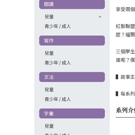
閱讀
享受兩個
兒童
紅髮聯盟
青少年 / 成人
麼？福爾
寫作
三個學生
兒童
誰呢？僕
青少年 / 成人
▌故事主
文法
兒童
▌每系列
青少年 / 成人
系列介
字彙
兒童