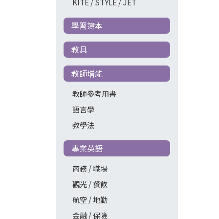
KITE / STYLE / JET
學習簿本
教具
教師增能
教師參考用書
語言學
教學法
專業英語
商務 / 職場
觀光 / 餐飲
航空 / 地勤
金融 / 保險