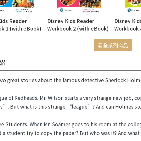
Kids Reader
Disney Kids Reader
Disney Kid
k 1 (with eBook)
Workbook 2 (with eBook)
Workbook 4
看全系列商品
紹
wo great stories about the famous detective Sherlock Holmes
ue of Redheads. Mr. Wilson starts a very strange new job, c
”. But what is this strange “league”? And can Holmes sto
e Students. When Mr. Soames goes to his room at the colleg
id a student try to copy the paper? But who was it? And what