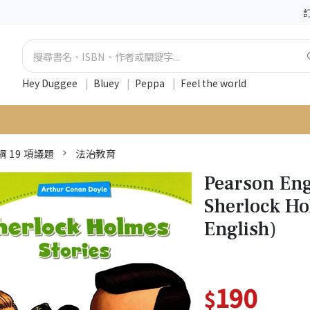
Hey Duggee
|
Bluey
|
Peppa
|
Feel the world
綱 19 項議題
法治教育
Pearson Eng
Sherlock Ho
English)
190
$