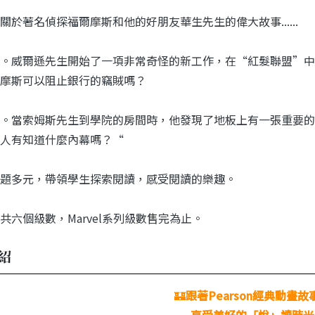
關於著名偵探福爾摩斯和他的好朋友華生先生的偉大故事......
。威爾遜先生開始了一項非常奇怪的新工作，在“紅髮聯盟”中
摩斯可以阻止銀行的竊賊嗎？
。當索姆斯先生到學院的房間時，他發現了地板上有一張重要的
人有知道什麼內幕嗎？“
題多元，帶領學生探索閱讀，感受閱讀的樂趣。
共六個級數，Marvel系列級數售完為止。
紹
🏰
跟著Pearson經典動畫故
享受美好的「悅」讀時光