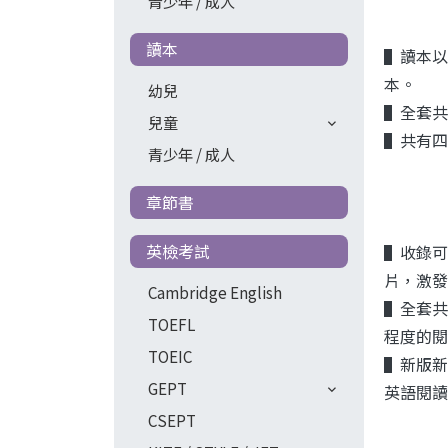
青少年 / 成人
讀本
▌讀本以
本。
幼兒
▌全套共
兒童
▌共有四
青少年 / 成人
章節書
英檢考試
▌收錄可
片，激發
Cambridge English
▌全套共
TOEFL
程度的閱
TOEIC
▌新版新
GEPT
英語閱讀
CSEPT