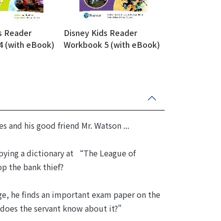
s Reader
Disney Kids Reader
 (with eBook)
Workbook 5 (with eBook)
 and his good friend Mr. Watson ...
opying a dictionary at “The League of
p the bank thief?
e, he finds an important exam paper on the
 does the servant know about it?"