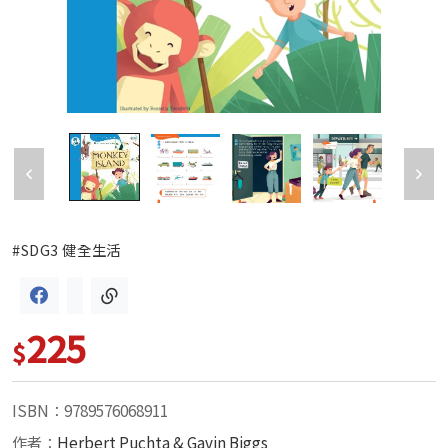
#SDG3 健全生活
225
$
ISBN：9789576068911
作者：
Herbert Puchta & Gavin Biggs