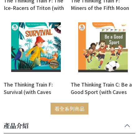
The Thinking Train F: The
The Thinking Train F:
Ice-Racers of Triton (with
Miners of the Fifth Moon
Caves WebSource+Online
(with Caves
Game Access Code)
WebSource+Online Game
Access Code)
The Thinking Train F:
The Thinking Train C: Be a
Survival (with Caves
Good Sport (with Caves
WebSource+Online Game
WebSource +Online Game
Access Code)
Access Code)
看全系列商品
產品介紹