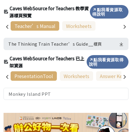
Caves WebSource for Teachers 教學資
點我看資源取
源樣頁預覽
得說明
Teacher’s Manual
Worksheets
The Thinking Train Teacher’s Guide__樣頁
Caves WebSource for Teachers 已上
點我看資源取得
架資源
說明
PresentationTool
Worksheets
Answer Keys
Monkey Island PPT