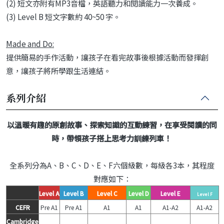
(2)
短文亦附有MP3音檔，英語聽力和閱讀能力一次養成。
(3)
Level B 短文字數約 40~50 字。
Made and Do:
提供簡易的手作活動，讓孩子在看完故事後根據活動而發揮創
意，讓孩子將所學跟生活連結。
系列介紹
以溫暖有趣的原創故事、探索知識的互動練習，在享受閱讀的同
時，帶領孩子搭上思考力訓練列車！
全系列分為A、B、C、D、E、F六個級數，每級各3本，其程度
對應如下：
Level A
Level B
Level C
Level D
Level E
Level F
CEFR
Pre A1
Pre A1
A1
A1
A1-A2
A1-A2
Cambridge