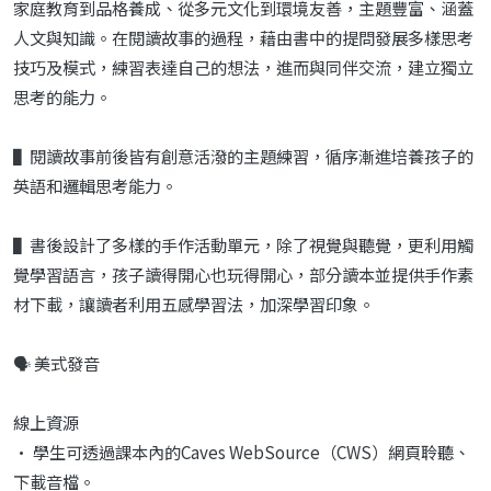
家庭教育到品格養成、從多元文化到環境友善，主題豐富、涵蓋
人文與知識。在閱讀故事的過程，藉由書中的提問發展多樣思考
技巧及模式，練習表達自己的想法，進而與同伴交流，建立獨立
思考的能力。
▌閱讀故事前後皆有創意活潑的主題練習，循序漸進培養孩子的
英語和邏輯思考能力。
▌書後設計了多樣的手作活動單元，除了視覺與聽覺，更利用觸
覺學習語言，孩子讀得開心也玩得開心，部分讀本並提供手作素
材下載，讓讀者利用五感學習法，加深學習印象。
🗣️ 美式發音
線上資源
• 學生可透過課本內的Caves WebSource（CWS）網頁聆聽、
下載音檔。