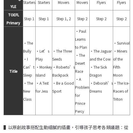
Starters
Starters
Movers
Movers
Flyers
Flyers
YLE
TOEFL
Step 1
Step 1
Step 1, 2
Step 2
Step 2
Step 2
Primary
•Paul
Learns
•The
•Survival
to Plan
Bully
•Let’s
•The Three
•The Jaguar
•Miners
•The
•I
Play
Seeds
and the Cow
of the
Desert
Can’t
•Monkey
•Roberto’s
•The Sick
Fifth
Title
Race
Sleep
Island
Backpack
Dragon
Moon
•A
•The
•A Test
•Be a Good
•Deborah’s
•The Ice-
Problem
New
for Jess
Sport
Dreams
Racers of
for
Class
Triton
Prince
Percy
▌以原創故事搭配生動細膩的插畫，引導孩子思考各類議題：從