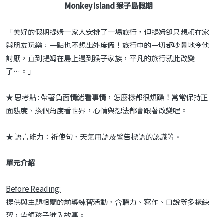
Monkey Island 猴子島假期
「美好的假期提姆一家人安排了一場旅行，但提姆卻只想賴在家
與朋友玩樂，一點也不想出外度假！旅行中的一切都吵鬧地令他
討厭，直到提姆在島上遇到猴子家族，平凡的旅行就此改變
了…。」
★ 思考點 : 帶著負面情緒看事情，怎麼樣都很煩躁！常常保持正
面態度、換個角度看世界，心情與想法都會跟著改變喔。
★ 語言能力：祈使句、天氣用語及警告標語的認識等。
單元介紹
Before Reading:
提供與主題相關的前導練習活動，含聽力、寫作、口說等多樣練
習，帶領孩子進入故事。