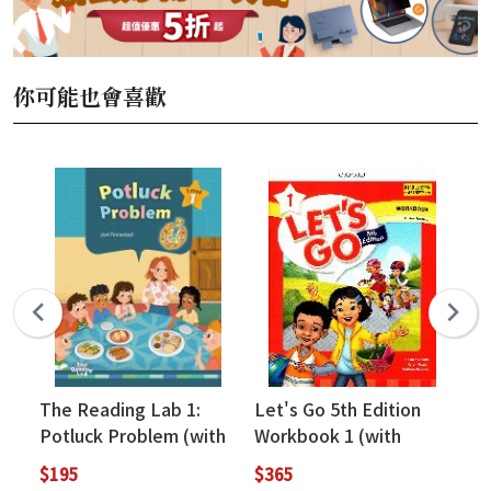
你可能也會喜歡
The Reading Lab 1:
Let's Go 5th Edition
Le
Potluck Problem (with
Workbook 1 (with
St
Caves WebSource)
Online Practice)
$195
$365
$4