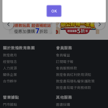
1
1
/
OK
關於敦煌教育集團
會員服務
敦煌歲月
會員權益
經營理念
訂閱電子報
人力資源
會員服務條款
關係企業
敦煌會員紅利使用須知
合作夥伴
敦煌書局隱私權保護政策
敦煌書局電子商務條款
營業據點
其他服務
門市據點
圖書採購