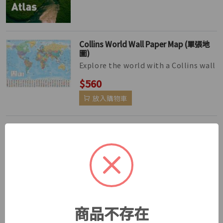
Collins World Wall Paper Map (單張地
圖)
Explore the world with a Collins wall
map Fully updated world map to
$560
include the latest political ch...
放入購物車
New Historical Atlas of the World (第六
版)
The Historical Atlas of the World
presents important periods and
$420
turning points in 5,000 years of wo...
放入購物車
商品不存在