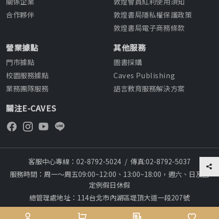
關係企業
敦煌會員紅利使用須知
合作夥伴
敦煌書局隱私權保護政策
敦煌書局電子商務條款
營業據點
其他服務
門市據點
圖書採購
校園服務據點
Caves Publishing
業務團隊服務
語言教育服務解決方案
關注E-CAVES
客服中心專線：02-8792-5024
/
傳真:02-8792-5037
服務時間：周一～周五09:00~12:00、13:00~18:00，週六、日及國
定例假日休假
總管理處地址：114台北市內湖區堤頂大道一段207號
本網站建議採用chrome瀏覽器,瀏覽更順暢
28