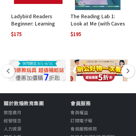
Ladybird Readers
The Reading Lab 1:
Ca
Beginner: Learning
Look at Me (with Caves
M
Time with Timmy:
WebSource) (新版已上
掃
$175
$195
$1
Who's In the Garden?
市，此版售完為止)
關於敦煌教育集團
會員服務
敦煌歲月
會員權益
經營理念
訂閱電子報
人力資源
會員服務條款