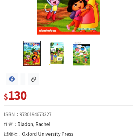
130
$
ISBN：9780194673327
作者：
Bladon, Rachel
出版社：
Oxford University Press