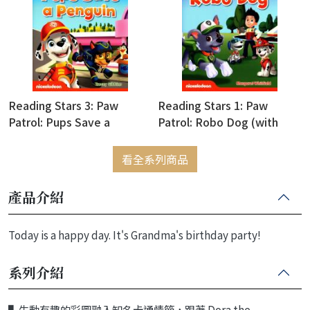
Reading Stars 3: Paw
Reading Stars 1: Paw
Patrol: Pups Save a
Patrol: Robo Dog (with
Penguin (with Access Code
Access Code for Resource
for Resource Download)
Download)
看全系列商品
產品介紹
Today is a happy day. It's Grandma's birthday party!
系列介紹
▌
生動有趣的彩圖融入知名卡通情節，跟著
Dora the