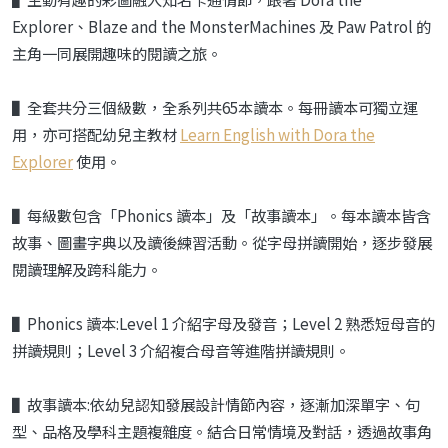
Explorer
、
Blaze and the Monster
Machines
及
Paw Patrol
的
主角一同展開趣味的閱讀之旅。
▌全套共分三個級數，全系列共65本讀本。每冊讀本可獨立運
用，亦可搭配幼兒主教材
Learn English with Dora the
Explorer
使用。
▌每級數包含「Phonics 讀本」及「故事讀本」。每本讀本皆含
故事、圖畫字典以及讀後練習活動。從字母拼讀開始，逐步發展
閱讀理解及跨科能力。
▌Phonics 讀本:Level 1 介紹字母及發音；Level 2 熟悉短母音的
拼讀規則；Level 3 介紹複合母音等進階拼讀規則。
▌故事讀本:依幼兒認知發展設計情節內容，逐漸加深單字、句
型、品格及學科主題複雜度。結合日常情境及對話，透過故事角