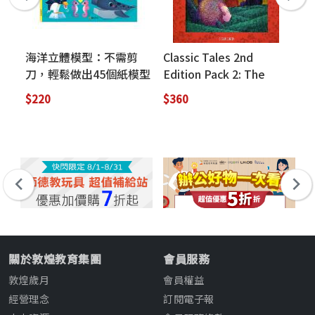
海洋立體模型：不需剪
Classic Tales 2nd
Cl
刀，輕鬆做出45個紙模型
Edition Pack 2: The
Ed
勞作
Fisherman and His Wife
(w
$220
$360
$3
(with Audio Download
Ac
Access Code)
關於敦煌教育集團
會員服務
敦煌歲月
會員權益
經營理念
訂閱電子報