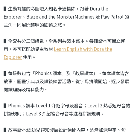
▌
生動有趣的彩圖融入知名卡通情節，跟著
Dora the
Explorer
、
Blaze and the Monster
Machines
及
Paw Patrol
的
主角一同展開趣味的閱讀之旅。
▌全套共分三個級數，全系列共65本讀本。每冊讀本可獨立運
用，亦可搭配幼兒主教材
Learn English with Dora the
Explorer
使用。
▌每級數包含「Phonics 讀本」及「故事讀本」。每本讀本皆含
故事、圖畫字典以及讀後練習活動。從字母拼讀開始，逐步發展
閱讀理解及跨科能力。
▌Phonics 讀本:Level 1 介紹字母及發音；Level 2 熟悉短母音的
拼讀規則；Level 3 介紹複合母音等進階拼讀規則。
▌故事讀本:依幼兒認知發展設計情節內容，逐漸加深單字、句