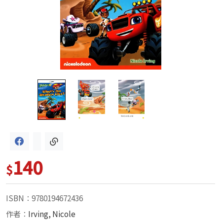
140
$
ISBN：9780194672436
作者：
Irving, Nicole