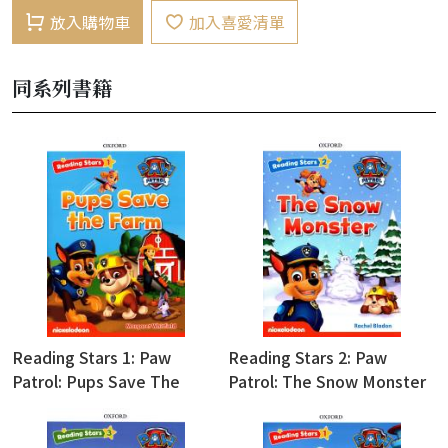
放入購物車
加入喜愛清單
同系列書籍
Reading Stars 1: Paw
Reading Stars 2: Paw
Patrol: Pups Save The
Patrol: The Snow Monster
Farm (with Access Code for
(with Access Code for
Resource Download)
Resource Download)