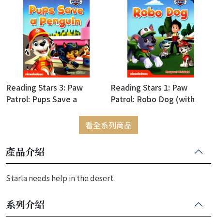
Reading Stars 3: Paw
Reading Stars 1: Paw
Patrol: Pups Save a
Patrol: Robo Dog (with
Penguin (with Access Code
Access Code for Resource
for Resource Download)
Download)
看全系列商品
產品介紹
Starla needs help in the desert.
系列介紹