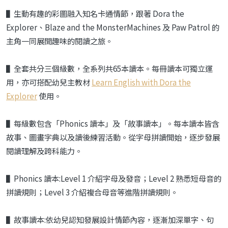
▌
生動有趣的彩圖融入知名卡通情節，跟著
Dora the
Explorer
、
Blaze and the Monster
Machines
及
Paw Patrol
的
主角一同展開趣味的閱讀之旅。
▌全套共分三個級數，全系列共65本讀本。每冊讀本可獨立運
用，亦可搭配幼兒主教材
Learn English with Dora the
Explorer
使用。
▌每級數包含「Phonics 讀本」及「故事讀本」。每本讀本皆含
故事、圖畫字典以及讀後練習活動。從字母拼讀開始，逐步發展
閱讀理解及跨科能力。
▌Phonics 讀本:Level 1 介紹字母及發音；Level 2 熟悉短母音的
拼讀規則；Level 3 介紹複合母音等進階拼讀規則。
▌故事讀本:依幼兒認知發展設計情節內容，逐漸加深單字、句