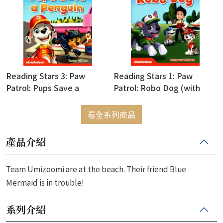
Reading Stars 3: Paw
Reading Stars 1: Paw
Patrol: Pups Save a
Patrol: Robo Dog (with
Penguin (with Access Code
Access Code for Resource
for Resource Download)
Download)
看全系列商品
產品介紹
Team Umizoomi are at the beach. Their friend Blue
Mermaid is in trouble!
系列介紹