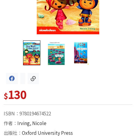
130
$
ISBN：9780194674522
作者：
Irving, Nicole
出版社：
Oxford University Press