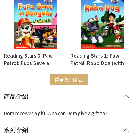
Reading Stars 3: Paw
Reading Stars 1: Paw
Patrol: Pups Save a
Patrol: Robo Dog (with
Penguin (with Access Code
Access Code for Resource
for Resource Download)
Download)
看全系列商品
產品介紹
Dora receives a gift. Who can Dora give a gift to?
系列介紹