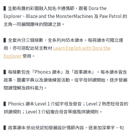
▌
生動有趣的彩圖融入知名卡通情節，跟著
Dora the
Explorer
、
Blaze and the Monster
Machines
及
Paw Patrol
的
主角一同展開趣味的閱讀之旅。
▌全套共分三個級數，全系列共65本讀本。每冊讀本可獨立運
用，亦可搭配幼兒主教材
Learn English with Dora the
Explorer
使用。
▌每級數包含「Phonics 讀本」及「故事讀本」。每本讀本皆含
故事、圖畫字典以及讀後練習活動。從字母拼讀開始，逐步發展
閱讀理解及跨科能力。
▌Phonics 讀本:Level 1 介紹字母及發音；Level 2 熟悉短母音的
拼讀規則；Level 3 介紹複合母音等進階拼讀規則。
▌故事讀本:依幼兒認知發展設計情節內容，逐漸加深單字、句