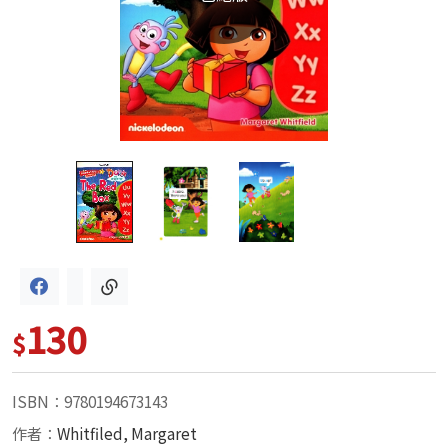
130
$
ISBN：9780194673143
作者：
Whitfiled, Margaret