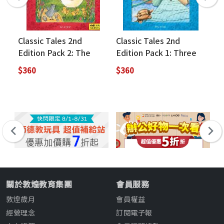
Classic Tales 2nd
Classic Tales 2nd
Cl
Edition Pack 2: The
Edition Pack 1: Three
Ed
Ugly Duckling (with
Billy-Goats (with Audio
La
$360
$360
$3
Audio Download Access
Download Access
(w
Code)
Code)
Ac
關於敦煌教育集團
會員服務
敦煌歲月
會員權益
經營理念
訂閱電子報