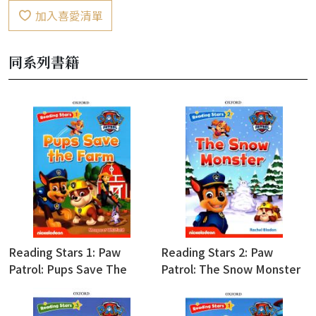
加入喜愛清單
同系列書籍
Reading Stars 1: Paw
Reading Stars 2: Paw
Patrol: Pups Save The
Patrol: The Snow Monster
Farm (with Access Code for
(with Access Code for
Resource Download)
Resource Download)