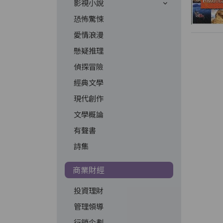
影視小說
恐怖驚悚
愛情浪漫
懸疑推理
偵探冒險
經典文學
現代創作
文學概論
有聲書
詩集
商業財經
投資理財
管理領導
行銷企劃