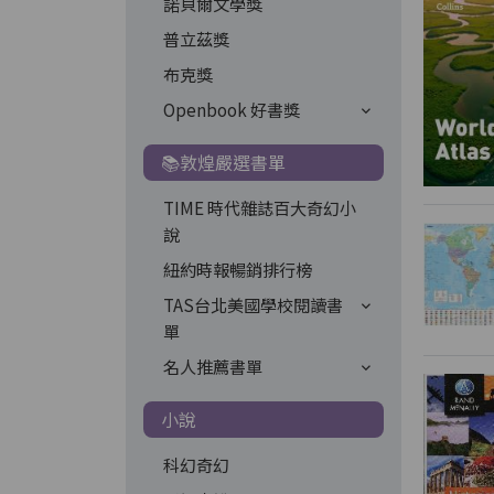
諾貝爾文學獎
普立茲獎
布克獎
Openbook 好書獎
📚敦煌嚴選書單
TIME 時代雜誌百大奇幻小
說
紐約時報暢銷排行榜
TAS台北美國學校閱讀書
單
名人推薦書單
小說
科幻奇幻