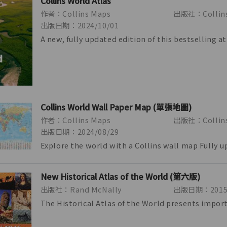
Collins World Atlas
作者：Collins Maps
出版社：Collin
出版日期：2024/10/01
A new, fully updated edition of this bestselling at
Great value and contains all th...
Collins World Wall Paper Map (單張地圖)
作者：Collins Maps
出版社：Collins
出版日期：2024/08/29
Explore the world with a Collins wall map Fully 
include the latest political ch...
New Historical Atlas of the World (第六版)
出版社：Rand McNally
出版日期：2015/
The Historical Atlas of the World presents impor
turning points in 5,000 years of wo...