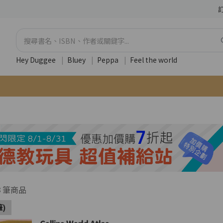
Hey Duggee
|
Bluey
|
Peppa
|
Feel the world
3
筆商品
筆)