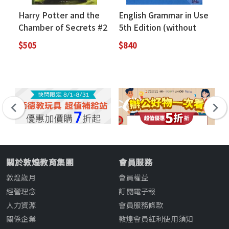
Harry Potter and the
English Grammar in Use
Chamber of Secrets #2
5th Edition (without
Answers)
$505
$840
關於敦煌教育集團
會員服務
敦煌歲月
會員權益
經營理念
訂閱電子報
人力資源
會員服務條款
關係企業
敦煌會員紅利使用須知