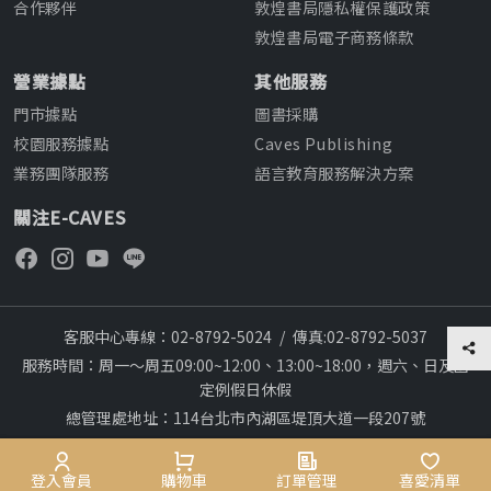
合作夥伴
敦煌書局隱私權保護政策
敦煌書局電子商務條款
營業據點
其他服務
門市據點
圖書採購
校園服務據點
Caves Publishing
業務團隊服務
語言教育服務解決方案
關注E-CAVES
客服中心專線：02-8792-5024
/
傳真:02-8792-5037
服務時間：周一～周五09:00~12:00、13:00~18:00，週六、日及國
定例假日休假
總管理處地址：114台北市內湖區堤頂大道一段207號
本網站建議採用chrome瀏覽器,瀏覽更順暢
28
Copyright © 2012~All rights reserved
會員專區
登入會員
購物車
購物車
訂單管理
訂單管理
喜愛清單
喜愛清單