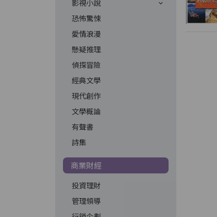
影視小說
恐怖驚悚
愛情浪漫
懸疑推理
偵探冒險
經典文學
現代創作
文學概論
有聲書
詩集
商業財經
投資理財
管理領導
行銷企劃