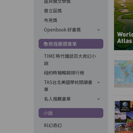
諾貝爾文學獎
普立茲獎
布克獎
Openbook 好書獎
📚敦煌嚴選書單
TIME 時代雜誌百大奇幻小
說
紐約時報暢銷排行榜
TAS台北美國學校閱讀書
單
名人推薦書單
小說
科幻奇幻