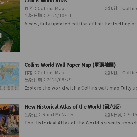
Collins World Atlas
作者：Collins Maps
出版社：Collin
出版日期：2024/10/01
A new, fully updated edition of this bestselling at
Great value and contains all th...
Collins World Wall Paper Map (單張地圖)
作者：Collins Maps
出版社：Collins
出版日期：2024/08/29
Explore the world with a Collins wall map Fully 
include the latest political ch...
New Historical Atlas of the World (第六版)
出版社：Rand McNally
出版日期：2015/
The Historical Atlas of the World presents impor
turning points in 5,000 years of wo...