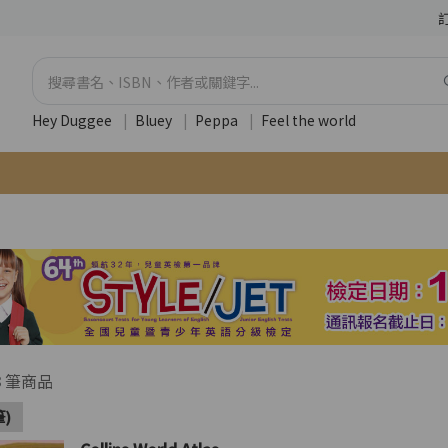
Hey Duggee
|
Bluey
|
Peppa
|
Feel the world
3
筆商品
筆)