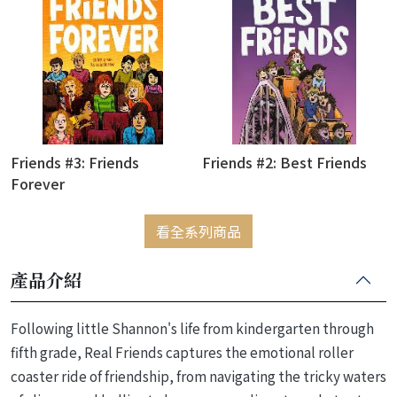
Friends #3: Friends
Friends #2: Best Friends
Forever
看全系列商品
產品介紹
Following little Shannon's life from kindergarten through
fifth grade, Real Friends captures the emotional roller
coaster ride of friendship, from navigating the tricky waters