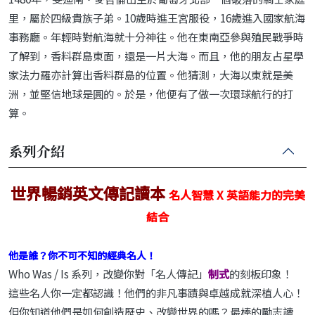
里，屬於四級貴族子弟。10歲時進王宮服役，16歲進入國家航海
事務廳。年輕時對航海就十分神往。他在東南亞參與殖民戰爭時
了解到，香料群島東面，還是一片大海。而且，他的朋友占星學
家法力羅亦計算出香料群島的位置。他猜測，大海以東就是美
洲，並堅信地球是圓的。於是，他便有了做一次環球航行的打
算。
系列介紹
世界暢銷英文傳記讀本
名人智慧 X 英語能力的完美
結合
他是誰？你不可不知的經典名人！
Who Was / Is 系列，改變你對「名人傳記」
制式
的刻板印象！
這些名人你一定都認識！他們的非凡事蹟與卓越成就深植人心！
但你知道他們是如何創造歷史、改變世界的嗎？最棒的勵志讀