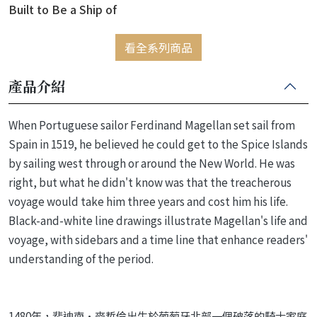
Built to Be a Ship of
Dreams?
看全系列商品
產品介紹
When Portuguese sailor Ferdinand Magellan set sail from
Spain in 1519, he believed he could get to the Spice Islands
by sailing west through or around the New World. He was
right, but what he didn't know was that the treacherous
voyage would take him three years and cost him his life.
Black-and-white line drawings illustrate Magellan's life and
voyage, with sidebars and a time line that enhance readers'
understanding of the period.
1480年，斐迪南·麥哲倫出生於葡萄牙北部一個破落的騎士家庭