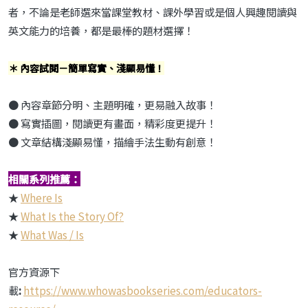
者，不論是老師選來當課堂教材、課外學習或是個人興趣閱讀與
英文能力的培養，都是最棒的題材選擇！
＊ 內容試閱－簡單寫實、淺顯易懂！
● 內容章節分明、主題明確，更易融入故事！
● 寫實插圖，閱讀更有畫面，精彩度更提升！
● 文章結構淺顯易懂，描繪手法生動有創意！
相關系列推薦：
★
Where Is
★
What Is the Story Of?
★
What Was / Is
官方資源下
載
:
https://www.whowasbookseries.com/educators-