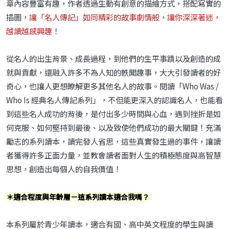
章內容豐富有趣，作者透過生動有創意的描繪方式，搭配寫實的
插圖，
讓「名人傳記」如同精彩的故事劇情般，讓你深深著迷，
越讀越感興趣！
從名人的出生背景、成長過程，到他們的生平事蹟以及創造的成
就與貢獻，還融入許多不為人知的軼聞趣事，大大引發讀者的好
奇心，也讓人更想瞭解更多其他名人的故事。閱讀「Who Was /
Who Is 經典名人傳記系列」，不但能更深入的認識名人，也能看
到這些名人成功的背後，是付出多少時間與心血，遇到挫折是如
何克服、如何堅持到最後、以及致使他們成功的最大關鍵！充滿
勵志的系列讀本，讀完發人省思，這些真實發生過的事件，讓讀
者獲得許多正面力量，並教會讀者面對人生的積極態度與高智慧
思想，創造出每個人的自我價值！
＊適合程度與年齡層－這系列讀本適合我嗎？
本系列屬於青少年讀本，適合有國、高中英文程度的學生與讀