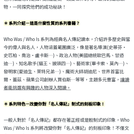
物，一同探究他們的成功秘訣！
＊
系列介紹－這是什麼性質的系列書籍？
Who Was / Who Is 系列為經典名人傳記讀本，介紹許多歷史與當
今的偉人與名人，人物涵蓋範圍廣泛，像是著名導演(史蒂芬‧
史匹柏、喬治‧盧卡斯…)、政治人物(美國總統歐巴馬、甘迺
迪…)、知名歌手(貓王、披頭四…)、藝術家(畢卡索、莫內…)、
發明家(愛迪生、萊特兄弟…)、魔術大師胡迪尼、世界首富比
爾‧蓋茲、蘋果公司創辦人賈伯斯…等等，主題多元豐富，
讓讀
者能挑選有興趣的人物深入閱讀。
＊
系列特色－改變你對「名人傳記」制式的刻板印象！
一般人對於「名人傳記」都存在著正經或是較制式的印象，Who
Was / Who Is 系列將改變你對「名人傳記」的刻板印象！不僅文