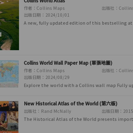
Collins World Atlas
作者：Collins Maps
出版社：Collin
出版日期：2024/10/01
A new, fully updated edition of this bestselling at
Great value and contains all th...
Collins World Wall Paper Map (單張地圖)
作者：Collins Maps
出版社：Collins
出版日期：2024/08/29
Explore the world with a Collins wall map Fully 
include the latest political ch...
New Historical Atlas of the World (第六版)
出版社：Rand McNally
出版日期：2015/
The Historical Atlas of the World presents impor
turning points in 5,000 years of wo...