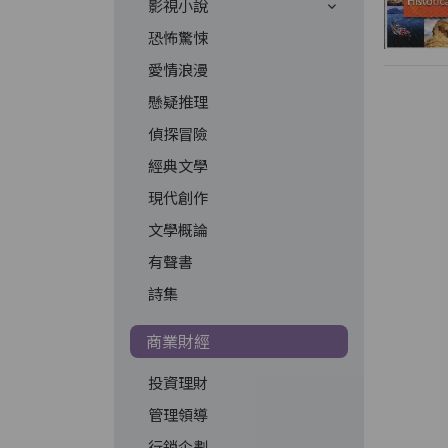
影視小說
恐怖驚悚
愛情浪漫
懸疑推理
偵探冒險
經典文學
現代創作
文學概論
有聲書
詩集
商業財經
投資理財
管理領導
行銷企劃