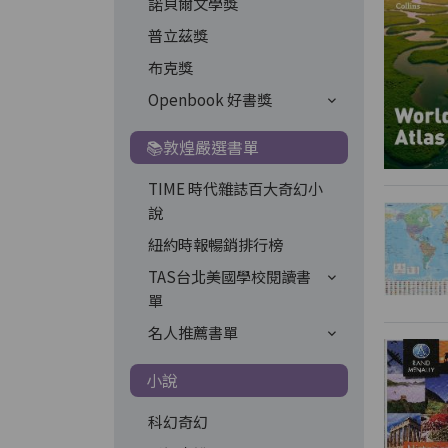
諾貝爾文學獎
普立茲獎
布克獎
Openbook 好書獎
📚敦煌嚴選書單
TIME 時代雜誌百大奇幻小
說
紐約時報暢銷排行榜
TAS台北美國學校閱讀書
單
名人推薦書單
小說
科幻奇幻