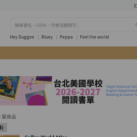
Hey Duggee
|
Bluey
|
Peppa
|
Feel the world
3
筆商品
筆)