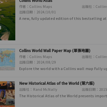
Collins World Atlas
作者：Collins Maps
出版社：Collin
出版日期：2024/10/01
A new, fully updated edition of this bestselling at
Great value and contains all th...
Collins World Wall Paper Map (單張地圖)
作者：Collins Maps
出版社：Collins
出版日期：2024/08/29
Explore the world with a Collins wall map Fully 
include the latest political ch...
New Historical Atlas of the World (第六版)
出版社：Rand McNally
出版日期：2015/
The Historical Atlas of the World presents impor
turning points in 5,000 years of wo...