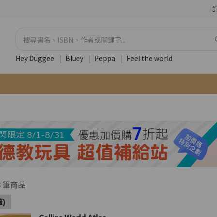
Hey Duggee
|
Bluey
|
Peppa
|
Feel the world
3
筆商品
筆)