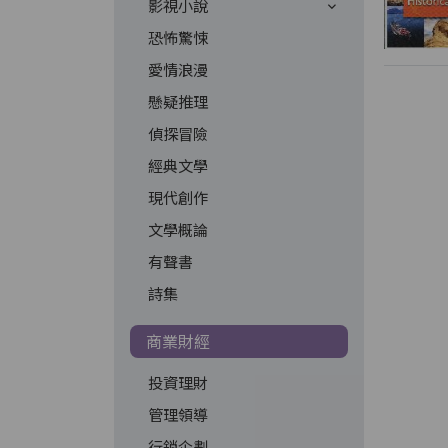
影視小說
恐怖驚悚
愛情浪漫
懸疑推理
偵探冒險
經典文學
現代創作
文學概論
有聲書
詩集
商業財經
投資理財
管理領導
行銷企劃