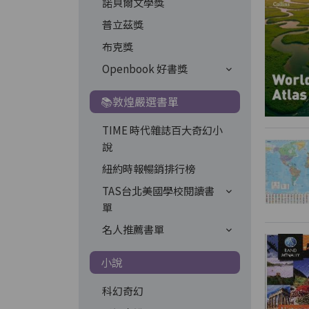
諾貝爾文學獎
普立茲獎
布克獎
Openbook 好書獎
📚敦煌嚴選書單
TIME 時代雜誌百大奇幻小
說
紐約時報暢銷排行榜
TAS台北美國學校閱讀書
單
名人推薦書單
小說
科幻奇幻