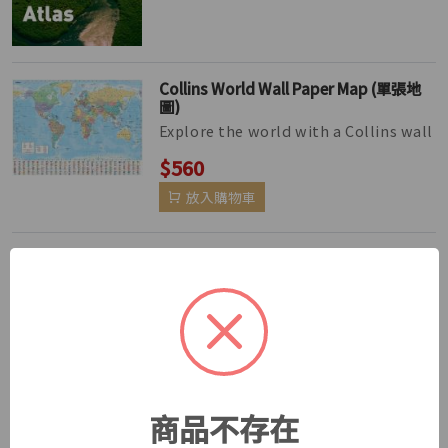
Collins World Wall Paper Map (單張地
圖)
Explore the world with a Collins wall
map Fully updated world map to
$560
include the latest political ch...
放入購物車
New Historical Atlas of the World (第六
版)
The Historical Atlas of the World
presents important periods and
$420
turning points in 5,000 years of wo...
放入購物車
商品不存在