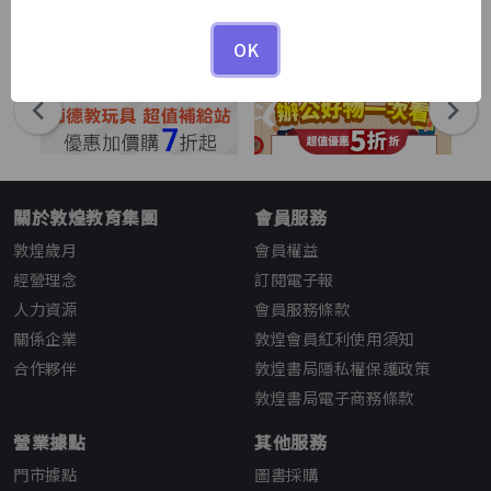
1
1
/
OK
關於敦煌教育集團
會員服務
敦煌歲月
會員權益
經營理念
訂閱電子報
人力資源
會員服務條款
關係企業
敦煌會員紅利使用須知
合作夥伴
敦煌書局隱私權保護政策
敦煌書局電子商務條款
營業據點
其他服務
門市據點
圖書採購