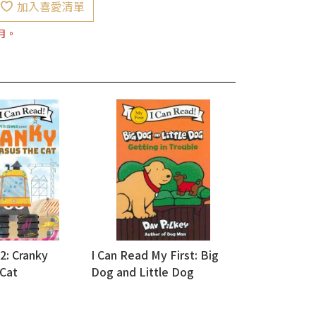
加入喜愛清單
月。
2: Cranky
I Can Read My First: Big
 Cat
Dog and Little Dog
Getting in Trouble