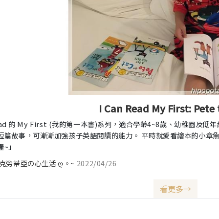
I Can Read My First: Pete
 Read 的 My First (我的第一本書)系列，適合學齡4~8歲、幼
短篇故事，可漸漸加強孩子英語閱讀的能力。 平時就愛看繪本的小章
喔~」
 克勞蒂亞の心生活 ღ。~
2022/04/26
看更多→