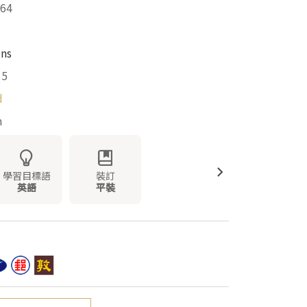
64
ins
15
d
m
學習目標語
裝訂
英語
平裝