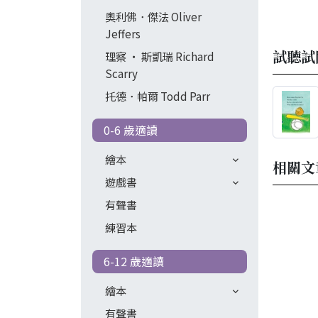
奧利佛．傑法 Oliver
Jeffers
試聽試
理察 ‧ 斯凱瑞 Richard
Scarry
托德．帕爾 Todd Parr
0-6 歲適讀
繪本
相關文
遊戲書
有聲書
練習本
6-12 歲適讀
繪本
有聲書