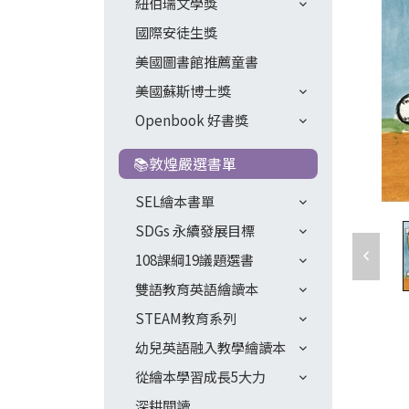
紐伯瑞文學獎
國際安徒生獎
美國圖書館推薦童書
美國蘇斯博士獎
Openbook 好書獎
📚敦煌嚴選書單
SEL繪本書單
SDGs 永續發展目標
108課綱19議題選書
雙語教育英語繪讀本
STEAM教育系列
幼兒英語融入教學繪讀本
從繪本學習成長5大力
深耕閱讀