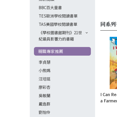
BBC百大童書
TES歐洲學校閱讀書單
同系列
TAS美國學校閱讀書單
《學校圖書館期刊》21世
紀最具影響力的書籍
親職專家推薦
李貞慧
小熊媽
汪培珽
廖彩杏
I Can Re
吳敏蘭
a Farme
戴逸群
劉怡伶