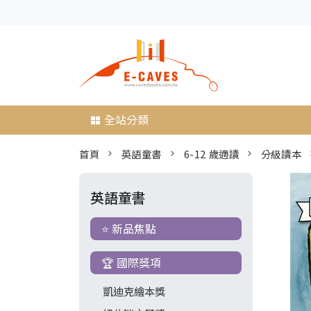
全站分類
首頁
英語童書
6-12 歲適讀
分級讀本
英語童書
⭐ 新品焦點
🏆 國際獎項
凱迪克繪本獎