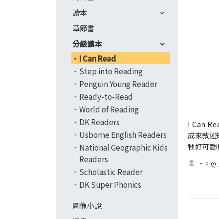
讀本
章節書
分級讀本
I Can Read
Step into Reading
Penguin Young Reader
Ready-to-Read
World of Reading
DK Readers
I Can
Usborne English Readers
成來敘述
牠好可愛
National Geographic Kids
Readers
~。ღ
Scholastic Reader
DK Super Phonics
圖像小說