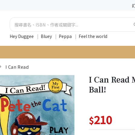
Hey Duggee
|
Bluey
|
Peppa
|
Feel the world
I Can Read
I Can Read M
Ball!
210
$