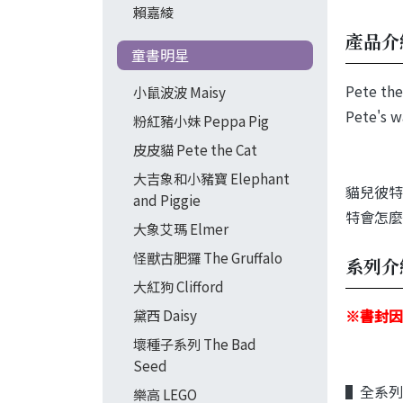
賴嘉綾
產品介
童書明星
Pete the
小鼠波波 Maisy
Pete's w
粉紅豬小妹 Peppa Pig
皮皮貓 Pete the Cat
大吉象和小豬寶 Elephant
貓兒彼特
and Piggie
特會怎麼
大象艾瑪 Elmer
怪獸古肥玀 The Gruffalo
系列介
大紅狗 Clifford
※書封因
黛西 Daisy
壞種子系列 The Bad
Seed
▌全系列
樂高 LEGO