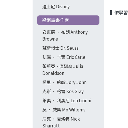
迪士尼 Disney
▌依學習
暢銷童書作家
安東尼 ‧ 布朗 Anthony
Browne
蘇斯博士 Dr. Seuss
艾瑞 ‧ 卡爾 Eric Carle
茱莉亞．唐娜森 Julia
Donaldson
喬里 ‧ 約翰 Jory John
克斯 ‧ 格雷 Kes Gray
萊奧 ‧ 利奧尼 Leo Lionni
莫 ‧ 威樂 Mo Willems
尼克 ‧ 夏洛特 Nick
Sharratt