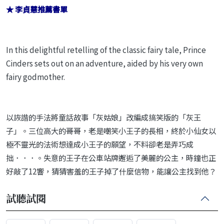
★ 李貞慧推薦書單
In this delightful retelling of the classic fairy tale, Prince
Cinders sets out on an adventure, aided by his very own
fairy godmother.
以詼諧的手法將童話故事「灰姑娘」改編成搞笑版的「灰王
子」。三位高大的哥哥，老是嘲笑小王子的長相，終於小仙女以
極不靈光的法術想達成小王子的願望，不料卻老是弄巧成
拙．．．。失意的王子在公車站牌邂逅了美麗的公主，時鐘也正
好敲了12響，猜猜害羞的王子掉了什麼信物，能讓公主找到他？
試聽試閱