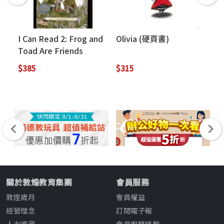
I Can Read 2: Frog and
Olivia (硬頁書)
I 
Toad Are Friends
Bi
(Book + CD)
$385
$315
$2
關於敦煌教育集團
會員服務
敦煌歲月
會員權益
經營理念
訂閱電子報
人力資源
會員服務條款