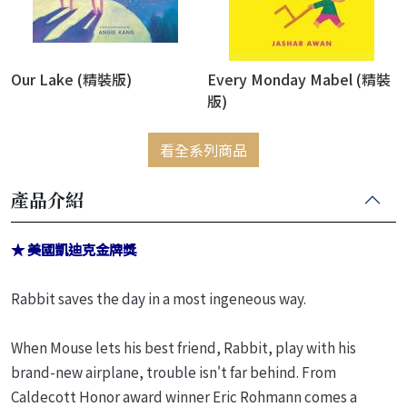
Our Lake (精裝版)
Every Monday Mabel (精裝
版)
看全系列商品
產品介紹
★ 美國凱迪克金牌獎
Rabbit saves the day in a most ingeneous way.
When Mouse lets his best friend, Rabbit, play with his
brand-new airplane, trouble isn't far behind. From
Caldecott Honor award winner Eric Rohmann comes a