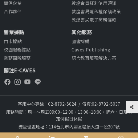
關係企業
敦煌會員紅利使用須知
合作夥伴
敦煌書局隱私權保護政策
敦煌書局電子商務條款
營業據點
其他服務
門市據點
圖書採購
校園服務據點
Caves Publishing
業務團隊服務
語言教育服務解決方案
關注E-CAVES
客服中心專線：02-8792-5024
/
傳真:02-8792-5037
服務時間：周一～周五09:00~12:00、13:00~18:00，週六、日及國
定例假日休假
總管理處地址：114台北市內湖區堤頂大道一段207號
本網站建議採用chrome瀏覽器,瀏覽更順暢
28