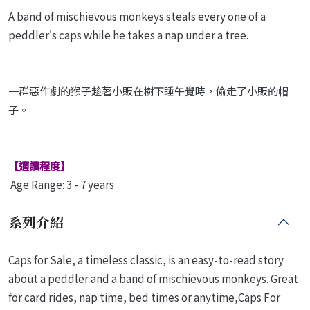
A band of mischievous monkeys steals every one of a
peddler's caps while he takes a nap under a tree.
一群惡作劇的猴子趁著小販在樹下睡午覺時，偷走了小販的帽
子。
【適讀程度】
Age Range: 3 - 7 years
系列介紹
Caps for Sale, a timeless classic, is an easy-to-read story
about a peddler and a band of mischievous monkeys. Great
for card rides, nap time, bed times or anytime,Caps For