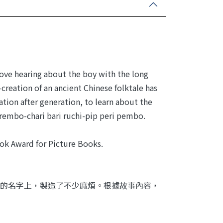
love hearing about the boy with the long
-creation of an ancient Chinese folktale has
ation after generation, to learn about the
 rembo-chari bari ruchi-pip peri pembo.
ok Award for Picture Books.
的名字上，製造了不少麻煩。根據故事內容，