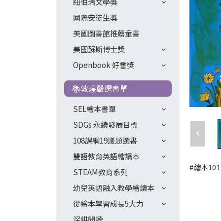
紐伯瑞文學獎
國際安徒生獎
美國圖書館推薦童書
美國蘇斯博士獎
Openbook 好書獎
📚敦煌嚴選書單
SEL繪本書單
SDGs 永續發展目標
108課綱19議題選書
雙語教育英語繪讀本
#繪本101
STEAM教育系列
幼兒英語融入教學繪讀本
從繪本學習成長5大力
深耕閱讀