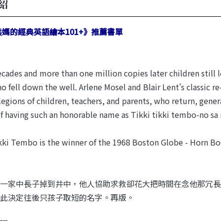
紹
熊媽的經典英語繪本101+》推薦書單
cades and more than one million copies later children still 
 fell down the well. Arlene Mosel and Blair Lent's classic re
egions of children, teachers, and parents, who return, gener
f having such an honorable name as Tikki tikki tembo-no sa
kki Tembo is the winner of the 1968 Boston Globe - Horn Bo
一家中長子掉到井中，他人協助求救卻花大把時間在念他那冗長
此決定往後只孩子取短的名字。再版。