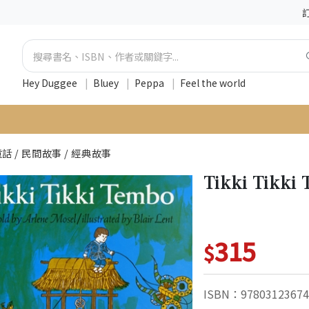
Hey Duggee
|
Bluey
|
Peppa
|
Feel the world
話 / 民間故事 / 經典故事
Tikki Tik
315
$
ISBN：97803123674