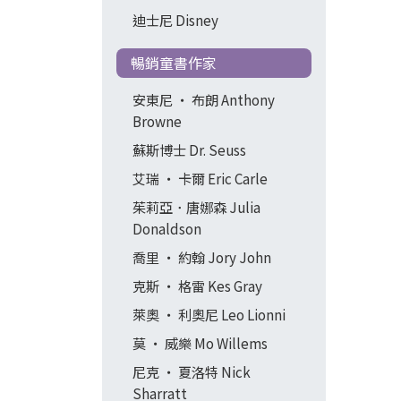
迪士尼 Disney
暢銷童書作家
安東尼 ‧ 布朗 Anthony
Browne
蘇斯博士 Dr. Seuss
艾瑞 ‧ 卡爾 Eric Carle
茱莉亞．唐娜森 Julia
Donaldson
喬里 ‧ 約翰 Jory John
克斯 ‧ 格雷 Kes Gray
萊奧 ‧ 利奧尼 Leo Lionni
莫 ‧ 威樂 Mo Willems
尼克 ‧ 夏洛特 Nick
Sharratt