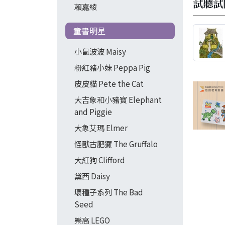
試聽試
賴嘉綾
童書明星
小鼠波波 Maisy
粉紅豬小妹 Peppa Pig
皮皮貓 Pete the Cat
大吉象和小豬寶 Elephant
and Piggie
大象艾瑪 Elmer
怪獸古肥玀 The Gruffalo
大紅狗 Clifford
黛西 Daisy
壞種子系列 The Bad
Seed
樂高 LEGO