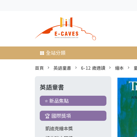
全站分類
首頁
英語童書
6-12 歲適讀
繪本
童
英語童書
⭐ 新品焦點
🏆 國際獎項
凱迪克繪本獎