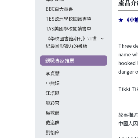
產品介
BBC百大童書
TES歐洲學校閱讀書單
★ 《小
TAS美國學校閱讀書單
《學校圖書館期刊》21世
Three de
紀最具影響力的書籍
name who
親職專家推薦
hooked l
danger o
李貞慧
小熊媽
Tikki Ti
汪培珽
廖彩杏
吳敏蘭
故事描述
戴逸群
中國人因
劉怡伶