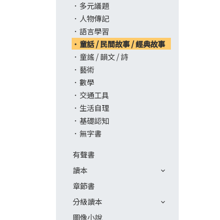
多元議題
人物傳記
語言學習
童話 / 民間故事 / 經典故事
童謠 / 韻文 / 詩
藝術
數學
交通工具
生活自理
基礎認知
無字書
有聲書
讀本
章節書
分級讀本
圖像小說