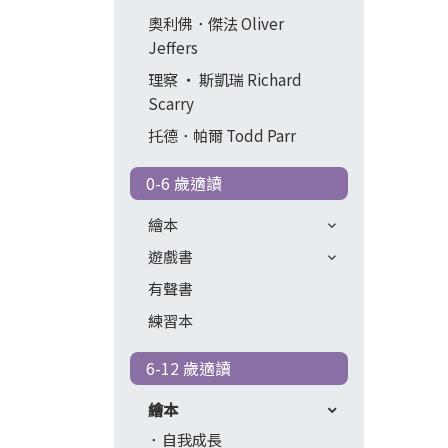
奧利佛．傑法 Oliver
Jeffers
理察 ‧ 斯凱瑞 Richard
Scarry
托德．帕爾 Todd Parr
0-6 歲適讀
繪本
遊戲書
有聲書
練習本
6-12 歲適讀
繪本
自我成長