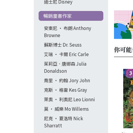
迪士尼 Disney
暢銷童書作家
安東尼 ‧ 布朗 Anthony
Browne
蘇斯博士 Dr. Seuss
你可能
艾瑞 ‧ 卡爾 Eric Carle
茱莉亞．唐娜森 Julia
Donaldson
喬里 ‧ 約翰 Jory John
克斯 ‧ 格雷 Kes Gray
萊奧 ‧ 利奧尼 Leo Lionni
莫 ‧ 威樂 Mo Willems
尼克 ‧ 夏洛特 Nick
Sharratt