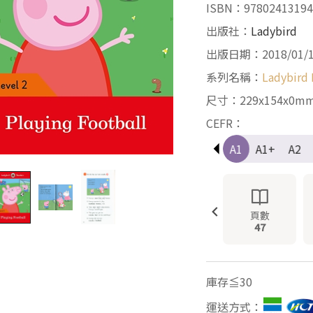
ISBN：97802413194
出版社：
Ladybird
出版日期：2018/01/
系列名稱：
Ladybird 
尺寸：229x154x0m
CEFR：
Pre-A1
A1
A1+
A2
頁數
47
庫存≦30
運送方式：