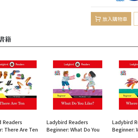
放入購物車
書籍
d Readers
Ladybird Readers
Ladybird R
r: There Are Ten
Beginner: What Do You
Beginner: 
Like?
Home? (Eri