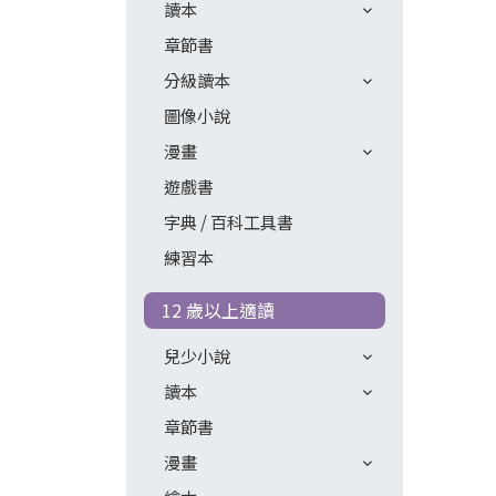
讀本
章節書
分級讀本
圖像小說
漫畫
遊戲書
字典 / 百科工具書
練習本
12 歲以上適讀
兒少小說
讀本
章節書
漫畫