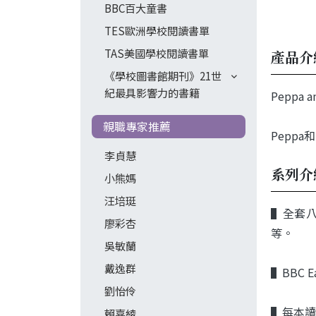
BBC百大童書
TES歐洲學校閱讀書單
TAS美國學校閱讀書單
產品介
《學校圖書館期刊》21世
紀最具影響力的書籍
Peppa an
親職專家推薦
Pepp
李貞慧
系列介
小熊媽
汪培珽
▌
全套
廖彩杏
等。
吳敏蘭
戴逸群
▌BBC 
劉怡伶
▌每本讀
賴嘉綾