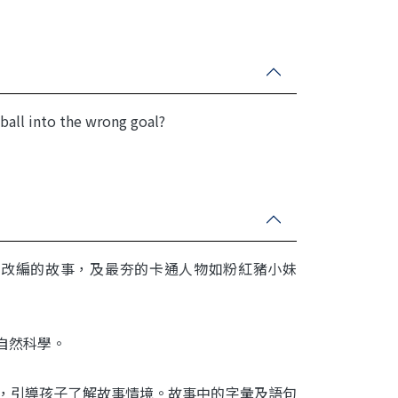
ball into the wrong goal?
材改編的故事，
及最夯的卡通人物如粉紅豬小妹
物及自然科學。
彙介紹，引導孩子了解故事情境。故事中的字彙及語句