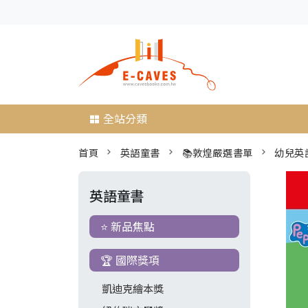
全站分類
首頁
英語童書
📚敦煌嚴選書單
幼兒英
英語童書
⭐ 新品焦點
🏆 國際獎項
凱迪克繪本獎