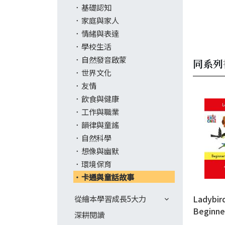
基礎認知
家庭與家人
情緒與表達
學校生活
自然發音啟蒙
同系列
世界文化
友情
飲食與健康
工作與職業
韻律與童謠
自然科學
想像與幽默
環境保育
卡通與童話故事
從繪本學習成長5大力
Ladybir
Beginne
深耕閱讀