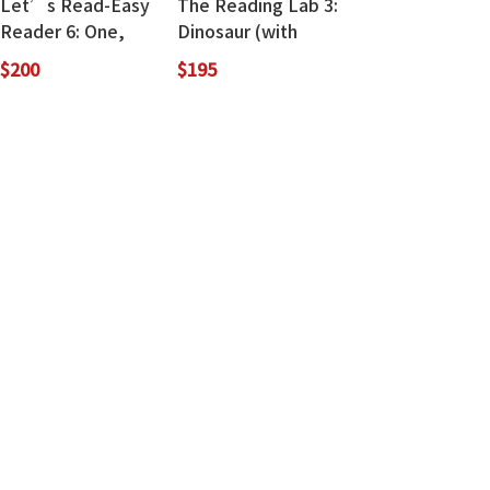
Let’s Read-Easy
The Reading Lab 3:
Reader 6: One,
Dinosaur (with
two, three! (with
Caves WebSource)
$200
$195
Caves WebSource)