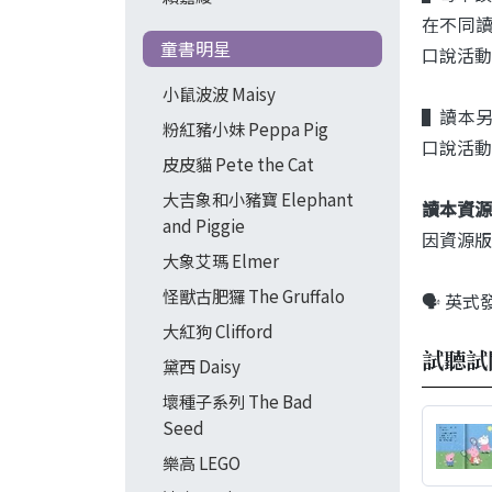
在不同
童書明星
口說活動
小鼠波波 Maisy
▌讀本
粉紅豬小妹 Peppa Pig
口說活動
皮皮貓 Pete the Cat
大吉象和小豬寶 Elephant
讀本資源
and Piggie
因資源版
大象艾瑪 Elmer
怪獸古肥玀 The Gruffalo
🗣️ 英
大紅狗 Clifford
試聽試
黛西 Daisy
壞種子系列 The Bad
Seed
樂高 LEGO