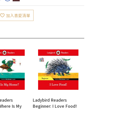
加入喜愛清單
eaders
Ladybird Readers
Where Is My
Beginner: I Love Food!
c Carle)
(Eric Carle)