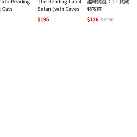
 Into Reading
The Reading Lab 4:
趣味猜謎：1．寶藏
g Cats
Safari (with Caves
特攻隊
WebSource)
$195
$126
$$160