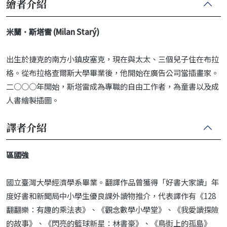
繪者介紹
米蘭．斯塔雷 (Milan Starý)
出生於捷克的南方小鎮皮塞克，現在與太太、三個兒子住在布拉
格。從布拉格查爾斯大學畢業後，他開始在廣告公司當插畫家。
二○○○年開始，斯塔雷成為專職的自由工作者，為童書以及成
人書繪製插圖。
譯者介紹
區國強
國立臺灣大學經濟學系畢業。翻譯作品曾獲得「好書大家讀」年
度好書和新聞局中小學生優良課外讀物推介，代表譯作有《128
翻翻樂：有趣的乘法表》、《觀念數學小學堂》、《我愛讀探險
的故事》、《閃亮的籃球新星：林書豪》、《鳥街上的孤島》