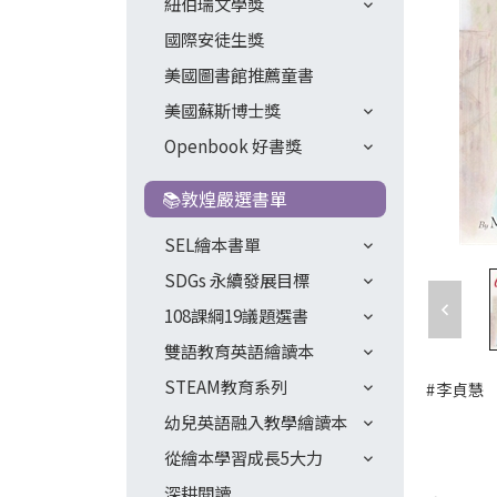
紐伯瑞文學獎
國際安徒生獎
美國圖書館推薦童書
美國蘇斯博士獎
Openbook 好書獎
📚敦煌嚴選書單
SEL繪本書單
SDGs 永續發展目標
108課綱19議題選書
雙語教育英語繪讀本
STEAM教育系列
#李貞慧
幼兒英語融入教學繪讀本
從繪本學習成長5大力
深耕閱讀