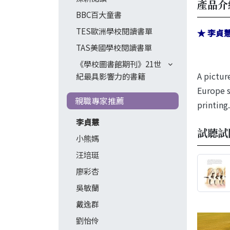
產品介
BBC百大童書
TES歐洲學校閱讀書單
★ 李貞
TAS美國學校閱讀書單
《學校圖書館期刊》21世
A pictur
紀最具影響力的書籍
Europe s
親職專家推薦
printing.
李貞慧
試聽試
小熊媽
汪培珽
廖彩杏
吳敏蘭
戴逸群
劉怡伶