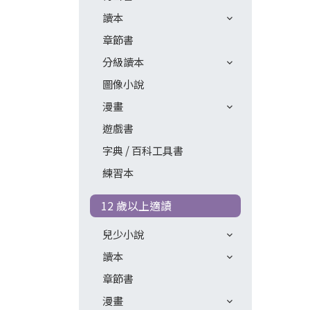
讀本
章節書
分級讀本
圖像小說
漫畫
遊戲書
字典 / 百科工具書
練習本
12 歲以上適讀
兒少小說
讀本
章節書
漫畫