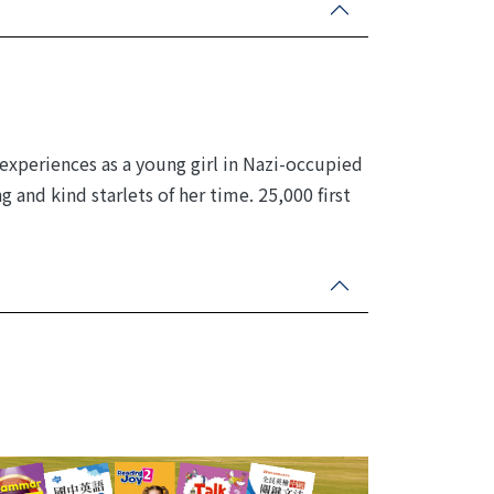
xperiences as a young girl in Nazi-occupied
 and kind starlets of her time. 25,000 first