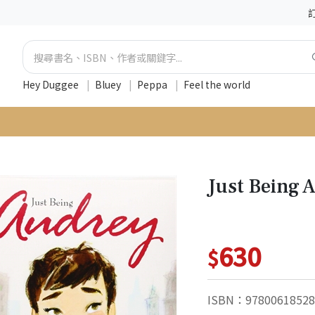
Hey Duggee
|
Bluey
|
Peppa
|
Feel the world
Just Being
630
$
ISBN：97800618528