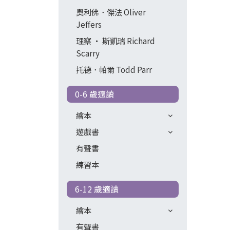
奧利佛．傑法 Oliver
Jeffers
理察 ‧ 斯凱瑞 Richard
Scarry
托德．帕爾 Todd Parr
0-6 歲適讀
繪本
遊戲書
有聲書
練習本
6-12 歲適讀
繪本
有聲書