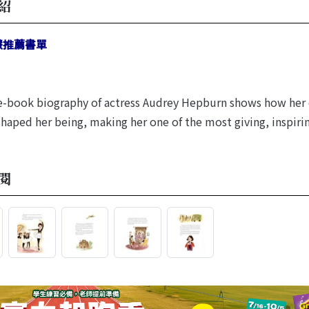
紹
慧推薦書單
e-book biography of actress Audrey Hepburn shows how her e
haped her being, making her one of the most giving, inspiring
閱