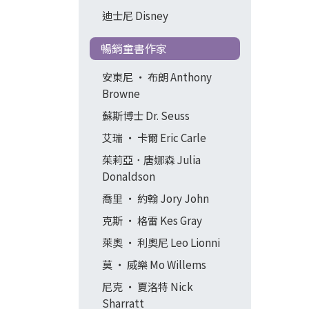
迪士尼 Disney
暢銷童書作家
安東尼 ‧ 布朗 Anthony
Browne
蘇斯博士 Dr. Seuss
艾瑞 ‧ 卡爾 Eric Carle
茱莉亞．唐娜森 Julia
Donaldson
喬里 ‧ 約翰 Jory John
克斯 ‧ 格雷 Kes Gray
萊奧 ‧ 利奧尼 Leo Lionni
莫 ‧ 威樂 Mo Willems
尼克 ‧ 夏洛特 Nick
Sharratt