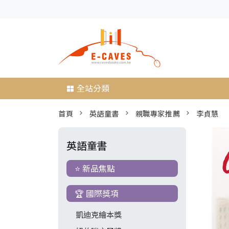
全站分類
首頁
英語童書
親職專家推薦
李貞慧
英語童書
⭐ 新品焦點
🏆 國際獎項
凱迪克繪本獎