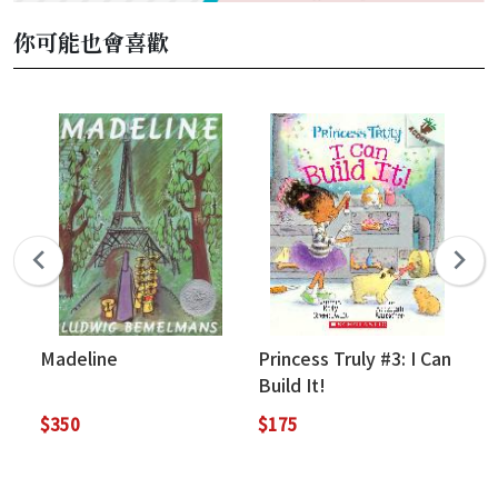
你可能也會喜歡
Madeline
Princess Truly #3: I Can
Us
Build It!
Re
Wh
$350
$175
$2
Co