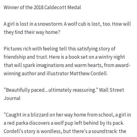
Winner of the 2018 Caldecott Medal
A girl is lost in a snowstorm. A wolf cub is lost, too. How will
they find their way home?
Pictures rich with feeling tell this satisfying story of
friendship and trust. Here is a book set on a wintry night
that will spark imaginations and warm hearts, from award-
winning author and illustrator Matthew Cordell.
"Beautifully paced....ultimately reassuring." Wall Street
Journal
"Caught in a blizzard on her way home from school, a girl in
a red parka discovers a wolf pup left behind by its pack.
Cordell's story is wordless, but there's a soundtrack: the