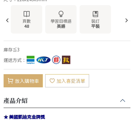
頁數
學習目標語
裝訂
48
英語
平裝
庫存≦3
運送方式：
放入購物車
加入喜愛清單
產品介紹
★ 美國凱迪克金牌獎