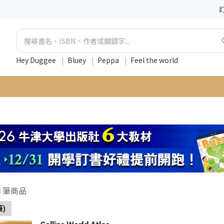
Hey Duggee
|
Bluey
|
Peppa
|
Feel the world
3
筆商品
筆)