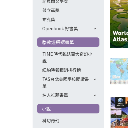
諾貝爾文學獎
普立茲獎
布克獎
Openbook 好書獎
📚敦煌嚴選書單
TIME 時代雜誌百大奇幻小
說
紐約時報暢銷排行榜
TAS台北美國學校閱讀書
單
名人推薦書單
小說
科幻奇幻