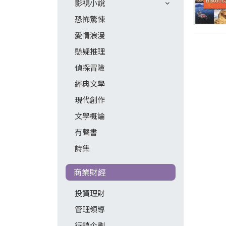
影視小說
恐怖驚悚
愛情浪漫
懸疑推理
偵探冒險
經典文學
現代創作
文學概論
有聲書
詩集
商業財經
投資理財
管理領導
行銷企劃