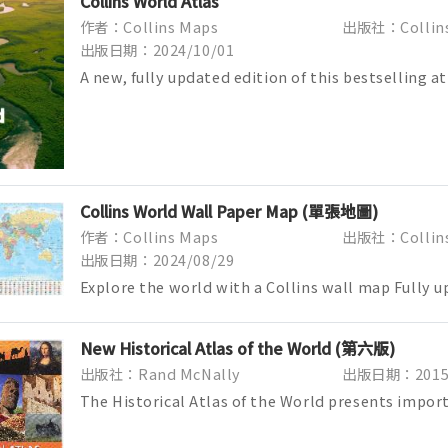
Collins World Atlas
作者：Collins Maps
出版社：Collin
出版日期：2024/10/01
A new, fully updated edition of this bestselling at
Great value and contains all th...
Collins World Wall Paper Map (單張地圖)
作者：Collins Maps
出版社：Collins
出版日期：2024/08/29
Explore the world with a Collins wall map Fully 
include the latest political ch...
New Historical Atlas of the World (第六版)
出版社：Rand McNally
出版日期：2015/
The Historical Atlas of the World presents impor
turning points in 5,000 years of wo...