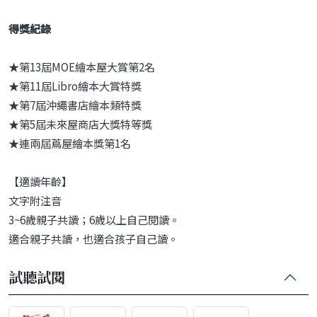
得獎紀錄
★第13屆MOE繪本屋大賞第2名
★第11屆Libro繪本大賞特獎
★第7屆沖繩書店繪本類特獎
★第5屆未來屋商店大獎特等獎
★連兩屆蔦屋繪本獎第1名
【適讀年齡】
文字附注音
3~6歲親子共讀；6歲以上自己閱讀。
適合親子共讀，也適合孩子自己讀。
試聽試閱