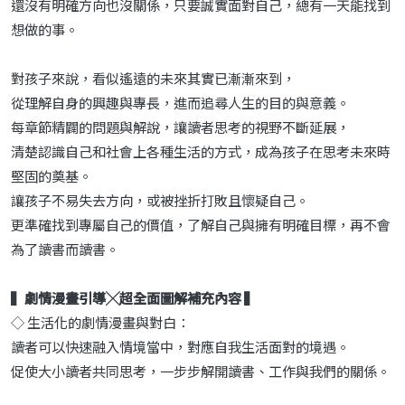
還沒有明確方向也沒關係，只要誠實面對自己，總有一天能找到
想做的事。
對孩子來說，看似遙遠的未來其實已漸漸來到，
從理解自身的興趣與專長，進而追尋人生的目的與意義。
每章節精闢的問題與解說，讓讀者思考的視野不斷延展，
清楚認識自己和社會上各種生活的方式，成為孩子在思考未來時
堅固的奠基。
讓孩子不易失去方向，或被挫折打敗且懷疑自己。
更準確找到專屬自己的價值，了解自己與擁有明確目標，再不會
為了讀書而讀書。
▍劇情漫畫引導╳超全面圖解補充內容 ▍
◇ 生活化的劇情漫畫與對白：
讀者可以快速融入情境當中，對應自我生活面對的境遇。
促使大小讀者共同思考，一步步解開讀書、工作與我們的關係。