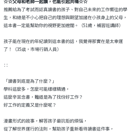
☆☆父母和老師一起讀，也能引起共鳴☆☆
推薦給為了考試而認真讀書的孩子、對自己未來的工作嚮往的學
生，和總是不小心把自己的理想與期望加諸在小孩身上的父母，
這本書一定能幫助你的視野更加遼闊。（51歲，補習班講師）
孩子能在現在的年紀讀到這本書的話，我覺得那實在是太幸運
了！（35歳，市場行銷人員）
∷
「讀書到底是為了什麼？」
學科這麼多，怎麼可能樣樣精通，
這麼辛苦念書，難道是為了找份好工作？
好工作的定義又是什麼呢？
漫畫形式的故事，解答孩子最抗拒的煩惱，
從了解世界運行的法則，幫助孩子重新看待讀書這件事，