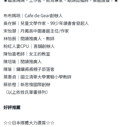
★職業媽媽、工作者、教育專家，點頭如搗蒜，集體讚聲！★
布布媽咪｜Cafe de Gear創辦人
吳在媖｜兒童文學作家、99少年讀書會發起人
宋怡慧｜丹鳳高中圖書館主任/作家
林怡辰｜閱讀推廣人、教師
粉紅人妻CPU｜喜舖創辦人
陳怡嘉老師｜女王的教室
陳培瑜｜閱讀推廣人
陳瑜｜鏞鏞甫甫親子部落客
葉惠貞｜國立清華大學實驗小學教師
蔡依橙｜新思惟國際創辦
（以上依姓氏筆畫排列）
好評推薦
☆☆日本媒體大力讚賞☆☆