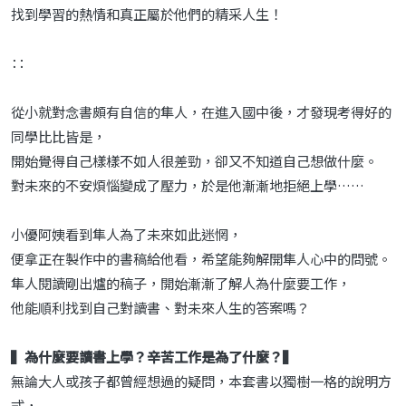
找到學習的熱情和真正屬於他們的精采人生！
∷
從小就對念書頗有自信的隼人，在進入國中後，才發現考得好的
同學比比皆是，
開始覺得自己樣樣不如人很差勁，卻又不知道自己想做什麼。
對未來的不安煩惱變成了壓力，於是他漸漸地拒絕上學……
小優阿姨看到隼人為了未來如此迷惘，
便拿正在製作中的書稿給他看，希望能夠解開隼人心中的問號。
隼人閱讀剛出爐的稿子，開始漸漸了解人為什麼要工作，
他能順利找到自己對讀書、對未來人生的答案嗎？
▍為什麼要讀書上學？辛苦工作是為了什麼？▍
無論大人或孩子都曾經想過的疑問，本套書以獨樹一格的說明方
式，