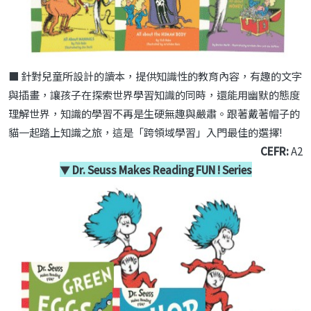
■ 針對兒童所設計的讀本，提供知識性的教育內容，有趣
的文字
與插畫，讓孩子在探索世界學習知識的同時，還能用幽
默的態度
理解世界，知識的學習不再是生硬無趣與嚴肅。跟著
戴著帽子的
貓一起踏上知識之旅，這是「跨領域學習」入門最
佳的選擇
!
CEFR:
A2
▼
Dr. Seuss Makes Reading FUN !
Series