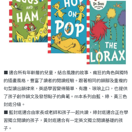
■ 適合所有年齡層的兒童，結合風趣的故事、瘋狂的角色與獨特
的插畫風格，豐富了讀者的閱讀經驗。跟著相同的韻腳及重複
的
句型讀出韻律來，英語學習變得簡單、有趣、琅琅上口，也
提供
了孩子創作韻文及發想點子的典範。
m
本系列由藍、綠、黃三色
封底分級。
■ 藍封底適合由家長或老師
和孩子一起共讀，綠封底適合正在學
習獨立閱讀的孩子，黃封
底適合有一定英文獨立閱讀基礎的孩
子。