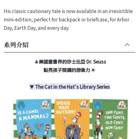
His classic cautionary tale is now available in an irresistible
mini-edition, perfect for backpack or briefcase, for Arbor
Day, Earth Day, and every day.
系列介紹
🎩
美國童書界的莎士比亞 Dr. Seuss
點亮孩子閱讀的想像力
🌟
▼
The Cat in the Hat's Library Series