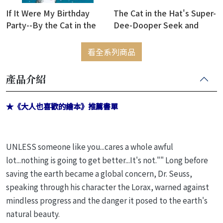
If It Were My Birthday
The Cat in the Hat's Super-
Party--By the Cat in the
Dee-Dooper Seek and
Hat (精裝版)
Find! (硬頁書)
看全系列商品
產品介紹
★《大人也喜歡的繪本》推薦書單
UNLESS someone like you...cares a whole awful
lot...nothing is going to get better...It's not."" Long before
saving the earth became a global concern, Dr. Seuss,
speaking through his character the Lorax, warned against
mindless progress and the danger it posed to the earth's
natural beauty.