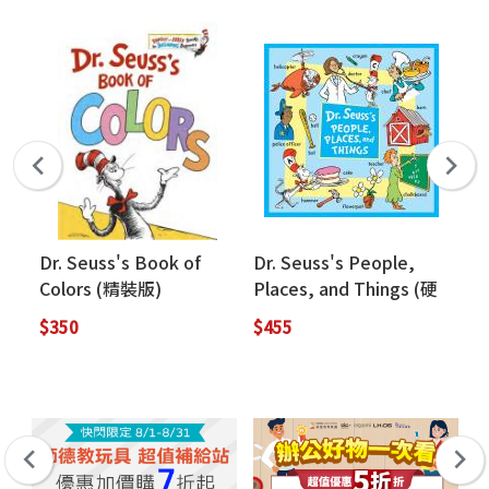
Dr. Seuss's Book of
Dr. Seuss's People,
Dr
Colors (精裝版)
Places, and Things (硬
Sp
頁書)
$350
$455
$3