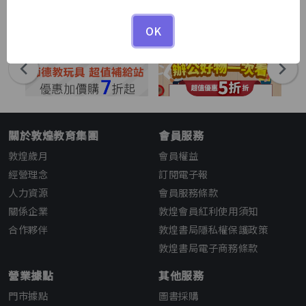
1
1
/
OK
關於敦煌教育集團
會員服務
敦煌歲月
會員權益
經營理念
訂閱電子報
人力資源
會員服務條款
關係企業
敦煌會員紅利使用須知
合作夥伴
敦煌書局隱私權保護政策
敦煌書局電子商務條款
營業據點
其他服務
門市據點
圖書採購