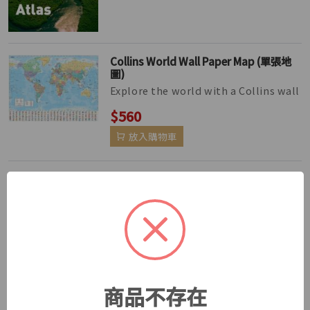
Collins World Wall Paper Map (單張地
圖)
Explore the world with a Collins wall
map Fully updated world map to
$560
include the latest political ch...
放入購物車
New Historical Atlas of the World (第六
版)
The Historical Atlas of the World
presents important periods and
$420
turning points in 5,000 years of wo...
放入購物車
商品不存在