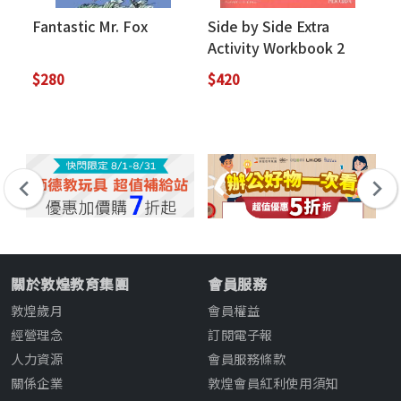
Fantastic Mr. Fox
Side by Side Extra
Si
Activity Workbook 2
St
(with Digital Audio
(I
$280
$420
$5
CDs/2片)
2
關於敦煌教育集團
會員服務
敦煌歲月
會員權益
經營理念
訂閱電子報
人力資源
會員服務條款
關係企業
敦煌會員紅利使用須知