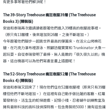
有更多事等著他們解決呢！
The 39-Story Treehouse 瘋狂樹屋39層 (The Treehouse
Books 3) (精裝版)
安迪和泰瑞再次邀請讀者跟著他們進入39樓高的樹屋故事裡。
（原只有13層樓，後來增加到26層，之後不斷增加。）
今年跟著他們腳步一起跳世界最高的彈簧床、在活火山烤棉花
糖、在巧克力瀑布裡游泳、照顧恐龍寶寶和 Trunkinator 大象一
起玩耍。自從泰瑞發明了最棒、無人能敵的「很久很久以前」機
器，這台機器可以為他們寫書並畫上插圖呢！
The 52-Story Treehouse 瘋狂樹屋52層 (The Treehouse
Books 4) (精裝版)
安迪和泰瑞又回來了！現在他們住在52層樹屋裡（原來只有39層
樓但他們不斷地增加。）在這裡有自己動手做比薩的客廳、紅蘿
蔔發射台、活生生的蛇梯遊戲、記憶小棧、忍者蝸牛訓練教室及
擁有最新科技的高科技偵探特務，包含喬裝術5000！擁有這些讓