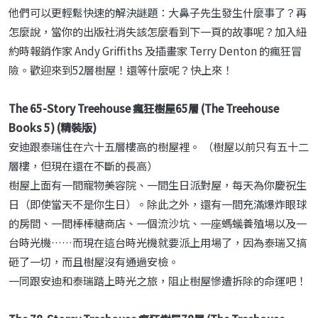
他們可以更輕鬆快速的解決謎題：大鼻子先生發生什麼事了？再
怎麼說，當你的出版社消失該怎麼看到下一頁的故事呢？加入紐
約時報銷作家 Andy Griffiths 及插畫家 Terry Denton 的瘋狂冒
險。歡迎來到52層樹屋！還等什麼呢？快上來！
The 65-Story Treehouse 瘋狂樹屋65層 (The Treehouse
Books 5) (精裝版)
安迪跟泰瑞住在六十五層樓高的樹屋裡。 （樹屋以前只有五十二
層樓，但現在還在不斷的長高）
樹屋上面有一間寵物美容院、一間生日派對屋，每天為你慶祝生
日（即使當天不是你生日）。除此之外，還有一間充滿爆炸眼球
的房間、一間棒棒糖商店、一個流沙坑、一座螞蟻養殖場以及一
台時光機……而現在這台時光機就要派上用場了，因為泰瑞又搞
砸了一切，而且樹屋沒有通過安檢。
一同跟安迪和泰瑞踏上時光之旅，阻止樹屋慘遭拆除的命運吧！