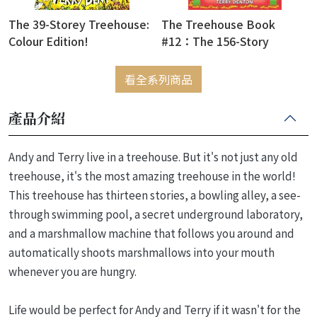
The 39-Storey Treehouse:
The Treehouse Book
Colour Edition!
#12：The 156-Story
Treehouse: Holiday Havoc!
看全系列商品
產品介紹
Andy and Terry live in a treehouse. But it's not just any old
treehouse, it's the most amazing treehouse in the world!
This treehouse has thirteen stories, a bowling alley, a see-
through swimming pool, a secret underground laboratory,
and a marshmallow machine that follows you around and
automatically shoots marshmallows into your mouth
whenever you are hungry.
Life would be perfect for Andy and Terry if it wasn't for the