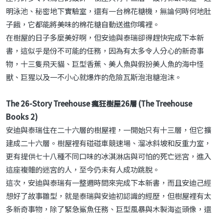
明泳池、秘密地下實驗室，還有一台棉花糖機，無論何時何地肚
子餓，它都能將美味的棉花糖自動送進你嘴裡。
在樹屋的日子多麼美好啊，但安迪與泰瑞卻得趕快完成下本新
書，這似乎是份不可能的任務，因為有太多令人分心的新奇事
物，十三隻飛天貓、巨型香蕉、美人魚與假扮美人魚的海中怪
獸、巨猩以及一不小心就爆炸的危險瓦斯泡泡糖泡沫。
The 26-Story Treehouse 瘋狂樹屋26層 (The Treehouse
Books 2)
安迪與泰瑞住在二十六層的樹屋裡，一開始只有十三層，但它擴
建成二十六層。樹屋裡有碰碰車競速場、溜冰斜坡和反重力室，
更有提供七十八種不同口味的冰淇淋店與可怕的死亡迷宮，進入
這座複雜的迷宮的人，至今仍未有人成功跳脫。
這次，安迪與泰瑞有一整週時間來完成下本新書，而且安迪己經
想好了故事雛型，就是泰瑞與安迪初認識的經歷，但樹屋裡有太
多新奇事物，除了緊急鯊魚任務、巨型風暴與木製海盗頭像，還