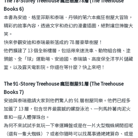
The 78-Storey Treehouse 瘋狂樹屋78層 (The Treehouse
Books 6)
本書為安迪．格里菲斯和泰瑞．丹頓的第六本瘋狂樹屋大冒險，
精彩的故事內容，透過文字和奇幻的漫畫插圖，絕對讓您捧腹大
笑。
快來參觀安迪和泰瑞最新落成的 78 層豪華樹屋！
他們擴建了 13 個全新樓層，包括得來速洗車、動物組合機、塗
鴉館、全「球」運動場、安迪國、泰瑞鎮、高度保全洋芋片儲藏
室，以及露天電影院。你還在等什麼？快上來吧！
The 91-Storey Treehouse 瘋狂樹屋91層 (The Treehouse
Books 7)
安迪與泰瑞邀請大家到他們驚人的 91 層樹屋同樂。他們已經多
加蓋了 13 層，包含世界最震撼的螺旋泳池、一列馬鈴薯肉泥火
車和一座人體彈珠台。
為何不來試試手氣玩一下幸運轉盤或是在一片大型蜘蛛網閒逛呢
（還有一隻大蜘蛛）？或者你隨時可以找萬事通姥姥算命、或是