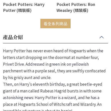
Pocket Potters: Harry
Pocket Potters: Ron
Potter (精裝版)
Weasley (精裝版)
看全系列商品
產品介紹
Harry Potter has never even heard of Hogwarts when the
letters start dropping on the doormat at number four,
Privet Drive. Addressed in green ink on yellowish
parchment with a purple seal, they are swiftly confiscated
by his grisly aunt and uncle.
Then, on Harry's eleventh birthday, a great beetle-eyed
giant of a man called Rubeus Hagrid bursts in with some
astonishing news: Harry Potter is a wizard, and he has a
place at Hogwarts School of Witchcraft and Wizardry. An
incredible adventure is about to begin!