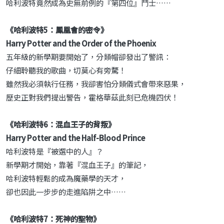
哈利波特竟然成為史無前例的『第四位』鬥士……
《哈利波特5：鳳凰會的密令》
Harry Potter and the Order of the Phoenix
五年級的新學期要開始了，分類帽卻發出了警訊：
仔細聆聽我的歌曲，切莫心有旁騖！
雖然我必須執行任務，我卻害怕分類儀式會帶來惡果，
歷史正對我們提出警告，霍格華茲此刻已危機四伏！
《哈利波特6：混血王子的背叛》
Harry Potter and the Half-Blood Prince
哈利波特是『被選中的人』？
新學期才開始，靠著『混血王子』的筆記，
哈利波特輕鬆的成為魔藥學的天才，
卻也因此一步步的走進陷阱之中……
《哈利波特7：死神的聖物》