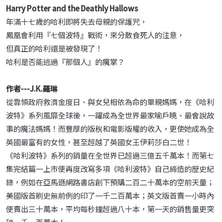
Harry Potter and the Deathly Hallows
年滿十七歲的哈利即將失去母親的保護咒，
鳳凰會利用『七個波特』戰術，來分散食死人的注意，
但真正的哈利還是被發現了！
哈利是否能逃過『那個人』的魔掌？
作者---J.K.羅琳
從靠領政府救濟金度日、與女兒相依為命的單親媽媽，在《哈利
波特》系列風靡全球後，一躍成為全世界最家喻戶曉、最會說故
事的魔法媽媽！而豐厚的版稅和電影版權的收入，更使她成為全
英國最富有的女性，甚至超越了英國女王伊莉莎白二世！
《哈利波特》系列的銷量在全世界已超過三億五千萬本！而第七
集完結篇一上市便再度改寫多項《哈利波特》自己締造的歷史紀
錄，例如在亞馬遜網路書店創下預購二百二十萬本的空前天量；
美國版首刷史無前例的印了一千二百萬本；英文版首賣一小時內
便賣出三十萬本，平均每秒鐘超過八十本，第一天的銷售量更突