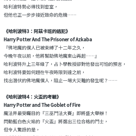
哈利波特勢必得找到密室，
但他也正一步步接近致命的危機……
《哈利波特3：阿茲卡班的逃犯》
Harry Potter And The Prisoner of Azkaba
『佛地魔的僕人已被束縛了十二年之久，
今晚午夜以前，他將幫助佛地魔東山再起……』
哈利波特升上三年級了，占卜學教授卻對他發出可怕的預言，
哈利波特要如何趕在午夜時限到達之前，
找出潛伏的佛地魔僕人，阻止一場大災難的發生呢？……
《哈利波特4：火盃的考驗》
Harry Potter and The Goblet of Fire
魔法界最受矚目的『三巫鬥法大賽』即將盛大舉辦！
閃動藍白色火焰的『火盃』將選出三位合格的鬥士，
但令人驚訝的是，