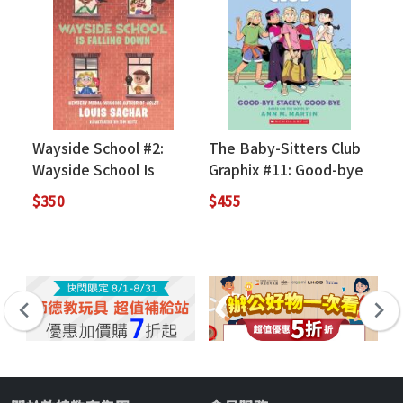
Wayside School #2:
The Baby-Sitters Club
Wayside School Is
Graphix #11: Good-bye
Falling Down
Stacey, Good-bye
$350
$455