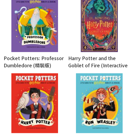
Pocket Potters: Professor
Harry Potter and the
Dumbledore (精裝版)
Goblet of Fire (Interactive
Illustrated Edition) (精裝版)
(英國版)