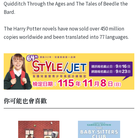
Quidditch Through the Ages and The Tales of Beedle the
Bard.
The Harry Potter novels have now sold over 450 million
copies worldwide and been translated into 77 languages.
你可能也會喜歡