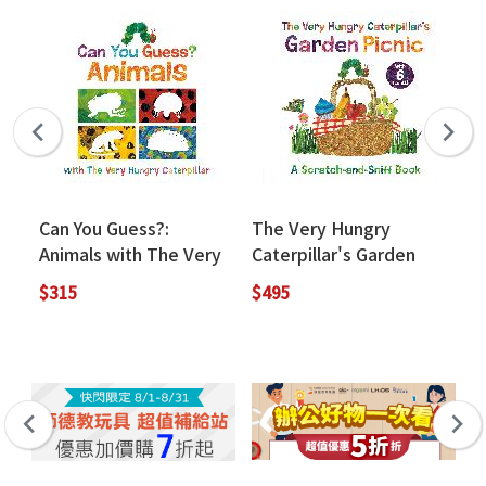
Can You Guess?:
The Very Hungry
Er
Animals with The Very
Caterpillar's Garden
Tw
Hungry Caterpillar
Picnic (氣味硬頁書)
Ot
$315
$495
$4
(