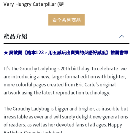
Very Hungry Caterpillar (硬
頁書)
看全系列商品
產品介紹
★ 吳敏蘭《繪本123，用五感玩出寶寶的英語好感度》推薦書單
It's the Grouchy Ladybug's 20th birthday. To celebrate, we
are introducing a new, larger format edition with brighter,
more colorful pages created from Eric Carle's original
artwork using the latest reproduction technology.
The Grouchy Ladybug is bigger and brigher, as irascible but
irresistable as ever and will surely delight new generations
of readers, as well as her devoted fans of all ages. Happy
Birthday, Grouchy Ladybug!