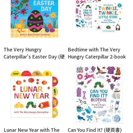
The Very Hungry
Bedtime with The Very
Caterpillar's Easter Day (硬
Hungry Caterpillar 2-book
頁書)
Set
Lunar New Year with The
Can You Find It? (硬頁書)