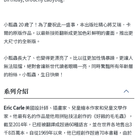
小瓢蟲 20 歲了！為了慶祝此一盛事，本出版社精心將艾瑞．卡
爾的原版作品，以最新技術翻新成更加色彩鮮明的畫面，推出更
大尺寸的全新版。
小瓢蟲長大了、也變得更漂亮了。比以往更加性情暴躁，更讓人
無法阻擋，絕對會讓新世代讀者眼睛一亮，同時驚豔所有年齡層
的粉絲。小瓢蟲，生日快樂！
系列介紹
Eric Carle
美國設計師、插畫家、兒童繪本作家和兒童文學作
家。他最有名的作品是他用拼貼技法創作的《好餓的毛毛蟲》，
截至2014年，已經被翻譯成超過60種語言，並在世界各地售出3
千8百萬本。自從1969年以來，他已經創作超過70本書籍，由於