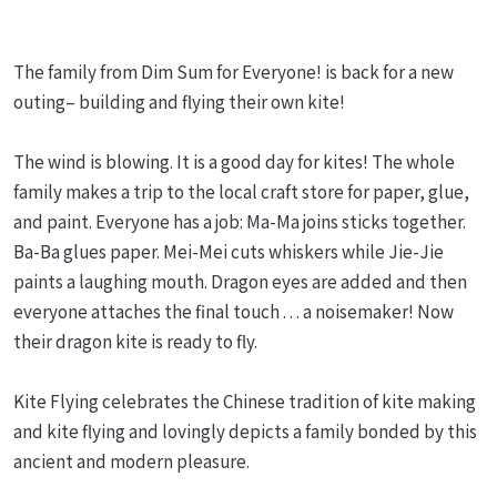
The family from Dim Sum for Everyone! is back for a new
outing– building and flying their own kite!
The wind is blowing. It is a good day for kites! The whole
family makes a trip to the local craft store for paper, glue,
and paint. Everyone has a job: Ma-Ma joins sticks together.
Ba-Ba glues paper. Mei-Mei cuts whiskers while Jie-Jie
paints a laughing mouth. Dragon eyes are added and then
everyone attaches the final touch . . . a noisemaker! Now
their dragon kite is ready to fly.
Kite Flying celebrates the Chinese tradition of kite making
and kite flying and lovingly depicts a family bonded by this
ancient and modern pleasure.