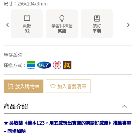
尺寸：256x204x3mm
頁數
學習目標語
裝訂
32
英語
平裝
庫存≦30
運送方式：
放入購物車
加入喜愛清單
產品介紹
★ 吳敏蘭《繪本123，用五感玩出寶寶的英語好感度》推薦書單
– 同場加映